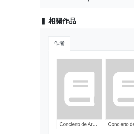
相關作品
作者
Concierto de Aranjuez : für Gitarre und Orchester ; Fantasia para un gentilhombre : für Gitarre und kleines Orchester / [LP]