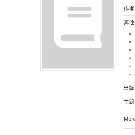
作
其他
出版：
主
Mor