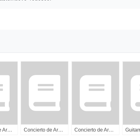
Concierto de Aranjuez ; Fantasia para un gentilhombre / [LP]
Concierto de Aranjuez ; Fantasia para un gentilhombre / [LP]
Concierto de Aranjuez ; Concerto for guitar and orchestra / [compact disc]