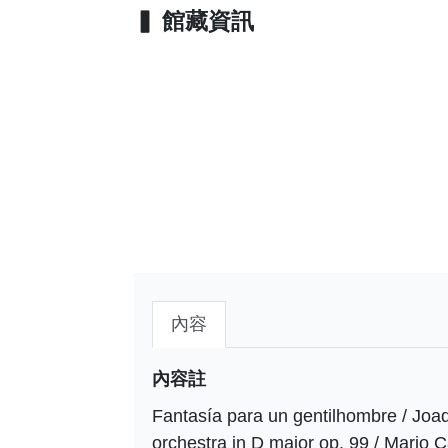
館藏資訊
內容
內容註
Fantasía para un gentilhombre / Joaqu
orchestra in D major op. 99 / Mario 