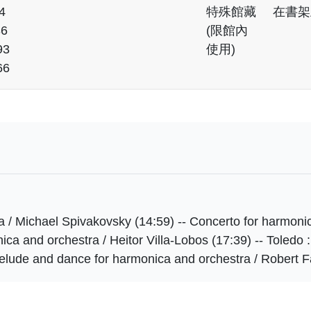
4
特殊館藏
在書架
36
(限館內
93
使用)
66
 / Michael Spivakovsky (14:59) -- Concerto for harmonic
ica and orchestra / Heitor Villa-Lobos (17:39) -- Toledo 
elude and dance for harmonica and orchestra / Robert F