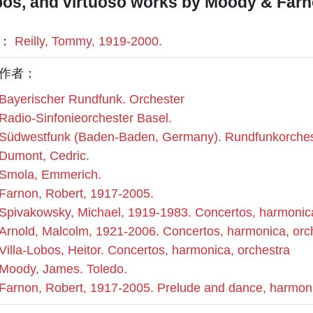
os, and virtuoso works by Moody & Farn
者：
Reilly, Tommy, 1919-2000.
作者：
Bayerischer Rundfunk. Orchester
Radio-Sinfonieorchester Basel.
Südwestfunk (Baden-Baden, Germany). Rundfunkorches
Dumont, Cedric.
Smola, Emmerich.
Farnon, Robert, 1917-2005.
Spivakowsky, Michael, 1919-1983. Concertos, harmonica
Arnold, Malcolm, 1921-2006. Concertos, harmonica, orch
Villa-Lobos, Heitor. Concertos, harmonica, orchestra
Moody, James. Toledo.
Farnon, Robert, 1917-2005. Prelude and dance, harmoni