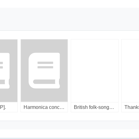
P].
Harmonica concertos/ [LP]
British folk-songs / [compact disc]