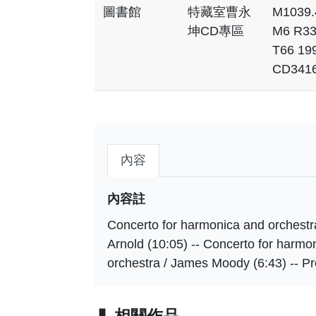
圖書館
特藏室曹永
M1039.
坤CD專區
M6 R3
T66 19
CD341
內容
內容註
Concerto for harmonica and orchestra
Arnold (10:05) -- Concerto for harmon
orchestra / James Moody (6:43) -- Pr