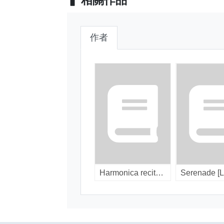
相關作品
作者
Harmonica recital [LP].
Serenade [L