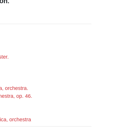
on.
ter.
, orchestra.
estra, op. 46.
ca, orchestra