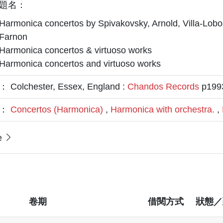
題名：
Harmonica concertos by Spivakovsky, Arnold, Villa-Lob
Farnon
Harmonica concertos & virtuoso works
Harmonica concertos and virtuoso works
Colchester, Essex, England :
Chandos Records
p199
題：
Concertos (Harmonica)
,
Harmonica with orchestra.
,
e
卷期
借閱方式
狀態／