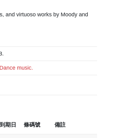
os, and virtuoso works by Moody and
3.
Dance music.
到期日
條碼號
備註