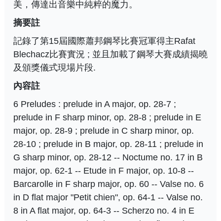
美，傳達出音樂中純粹的魔力。
摘要註
記錄了第15屆國際蕭邦鋼琴比賽冠軍得主Rafat
Blechacz比賽實況 ; 並且加載了鋼琴大賽成績揭曉
及頒獎儀式現場片段.
內容註
6 Preludes : prelude in A major, op. 28-7 ;
prelude in F sharp minor, op. 28-8 ; prelude in E
major, op. 28-9 ; prelude in C sharp minor, op.
28-10 ; prelude in B major, op. 28-11 ; prelude in
G sharp minor, op. 28-12 -- Noctume no. 17 in B
major, op. 62-1 -- Etude in F major, op. 10-8 --
Barcarolle in F sharp major, op. 60 -- Valse no. 6
in D flat major "Petit chien", op. 64-1 -- Valse no.
8 in A flat major, op. 64-3 -- Scherzo no. 4 in E