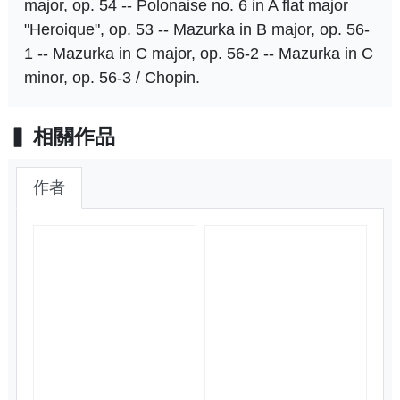
major, op. 54 -- Polonaise no. 6 in A flat major
"Heroique", op. 53 -- Mazurka in B major, op. 56-
1 -- Mazurka in C major, op. 56-2 -- Mazurka in C
minor, op. 56-3 / Chopin.
相關作品
作者