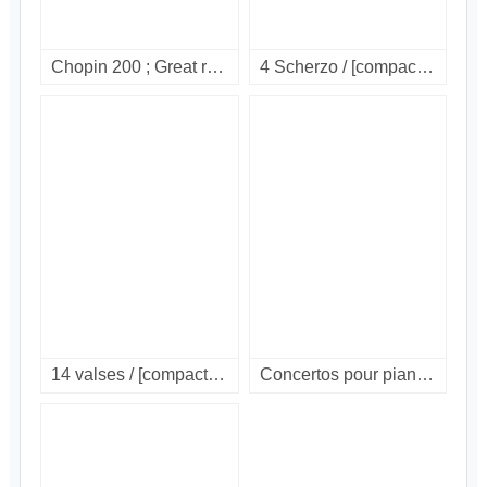
Chopin 200 ; Great recordings / Vol. 7 : nocturnes. [compact disc].
4 Scherzo / [compact disc].
14 valses / [compact disc]
Concertos pour piano no. 1 & 2 = Piano concertos nos. 1 & 2 = Klavierkonzerte Nr. 1 & 2 / [compact disc]