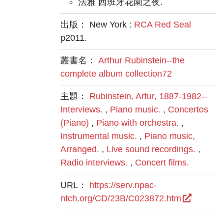
法雅 西班牙花園之夜.
出版： New York :
RCA Red Seal
p2011.
叢書名：
Arthur Rubinstein--the
complete album collection72
主題：
Rubinstein, Artur, 1887-1982--
Interviews.
,
Piano music.
,
Concertos
(Piano)
,
Piano with orchestra.
,
Instrumental music.
,
Piano music,
Arranged.
,
Live sound recordings.
,
Radio interviews.
,
Concert films.
URL：
https://serv.npac-
ntch.org/CD/23B/C023872.htm