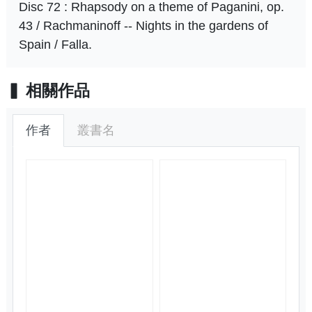
Disc 72 : Rhapsody on a theme of Paganini, op.
43 / Rachmaninoff -- Nights in the gardens of
Spain / Falla.
相關作品
作者
叢書名