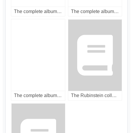
The complete album collection. Vol. 137. [compact disc].
The complete album collection. Vol. 136. [compact disc].
The complete album collection. Vol. 6. [compact disc].
The Rubinstein collection highlights [compact disc].