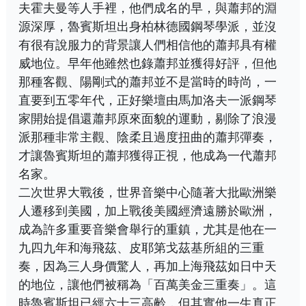
夫霍夫曼等人手裡，他們成名的早，與蕭邦的淵
源深厚，魯賓斯坦出身柏林德國鋼琴學派，並沒
有很有說服力的背景讓人們相信他的蕭邦具有權
威地位。早年他雖然也錄蕭邦並獲得好評，但他
那種客觀、陽剛式的蕭邦並不是當時的時尚，一
直要到五零年代，正好樂壇由馬加洛夫一派鋼琴
家開始提倡還蕭邦原來面貌的運動，剔除了浪漫
派那種非常主觀、陰柔且過度扭曲的蕭邦彈奏，
才讓魯賓斯坦的蕭邦獲得正視，他成為一代蕭邦
名家。
二次世界大戰後，世界音樂中心隨著大批歐洲樂
人遷移到美國，加上戰後美國經濟遠勝於歐洲，
成為許多重要音樂會舉行的重鎮，尤其是他在一
九四九年和海飛茲、皮耶第戈茲基所組的三重
奏，因為三人身價驚人，再加上海飛茲如日中天
的地位，讓他們被稱為「百萬美金三重奏」。這
時魯賓斯坦已經六十三高齡，但其實他一生真正