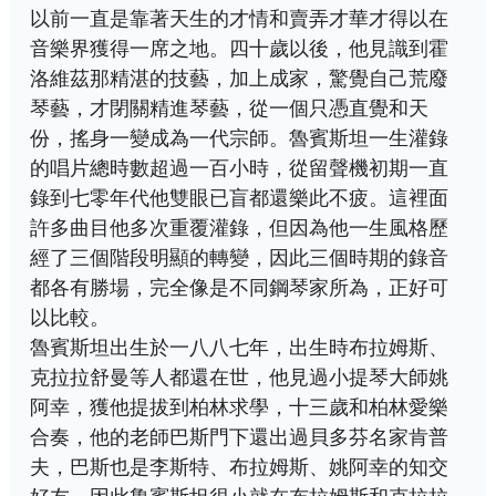
以前一直是靠著天生的才情和賣弄才華才得以在
音樂界獲得一席之地。四十歲以後，他見識到霍
洛維茲那精湛的技藝，加上成家，驚覺自己荒廢
琴藝，才閉關精進琴藝，從一個只憑直覺和天
份，搖身一變成為一代宗師。魯賓斯坦一生灌錄
的唱片總時數超過一百小時，從留聲機初期一直
錄到七零年代他雙眼已盲都還樂此不疲。這裡面
許多曲目他多次重覆灌錄，但因為他一生風格歷
經了三個階段明顯的轉變，因此三個時期的錄音
都各有勝場，完全像是不同鋼琴家所為，正好可
以比較。
魯賓斯坦出生於一八八七年，出生時布拉姆斯、
克拉拉舒曼等人都還在世，他見過小提琴大師姚
阿幸，獲他提拔到柏林求學，十三歲和柏林愛樂
合奏，他的老師巴斯門下還出過貝多芬名家肯普
夫，巴斯也是李斯特、布拉姆斯、姚阿幸的知交