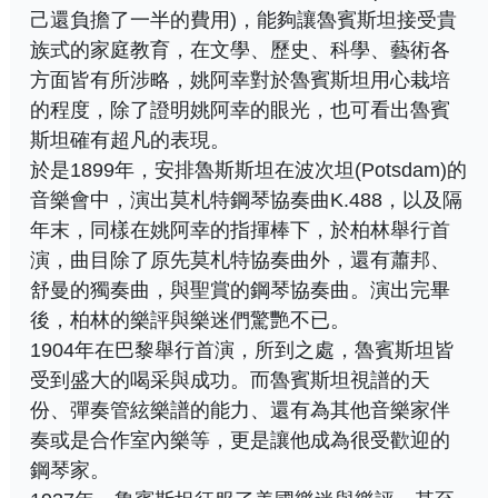
己還負擔了一半的費用)，能夠讓魯賓斯坦接受貴
族式的家庭教育，在文學、歷史、科學、藝術各
方面皆有所涉略，姚阿幸對於魯賓斯坦用心栽培
的程度，除了證明姚阿幸的眼光，也可看出魯賓
斯坦確有超凡的表現。
於是1899年，安排魯斯斯坦在波次坦(Potsdam)的
音樂會中，演出莫札特鋼琴協奏曲K.488，以及隔
年末，同樣在姚阿幸的指揮棒下，於柏林舉行首
演，曲目除了原先莫札特協奏曲外，還有蕭邦、
舒曼的獨奏曲，與聖賞的鋼琴協奏曲。演出完畢
後，柏林的樂評與樂迷們驚艷不已。
1904年在巴黎舉行首演，所到之處，魯賓斯坦皆
受到盛大的喝采與成功。而魯賓斯坦視譜的天
份、彈奏管絃樂譜的能力、還有為其他音樂家伴
奏或是合作室內樂等，更是讓他成為很受歡迎的
鋼琴家。