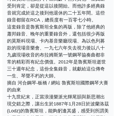
受到肯定，卻是從這以後開始。而他許多經典錄
音就完成於這之後到他退休的二十五年間。這些
錄音都留在RCA，總長度有一百零七小時。
這套錄音是魯賓斯坦全集的再版，除了他經典的
蕭邦錄音、晚年的重要錄音外，還包括很少再版
的莫斯科現場、卡內基音樂廳現場、為以色列募
款的現場音樂會、一九七六年失去視力後以八十
九歲現場收音的布拉姆斯第一號鋼琴協奏曲都非
常的精彩而有紀念價值。2012年是魯賓斯坦逝世
三十週年紀念，這份全集錄音，就獻給這位傳奇
一生、琴聲不朽的大師。
摘自 河合鋼琴-板橋 / 網站 魯賓斯坦國際鋼琴大賽
的由來
十九世紀末，正當浪漫樂派光輝尾韻與新思潮出
現交錯之際，讓出生於1887年1月28日於波蘭洛茲
(Lodz)的魯賓斯坦，能夠躬逢其盛，感受到所謂美