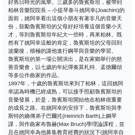
好舊日時光的風華。三歲多的魯賓斯坦，被帶到
柏林音樂院院長 – 小提琴泰斗姚阿幸(Joachim)的
面前，姚阿幸看出這個小朋友有著非凡的音樂天
份，鼓勵魯賓斯坦的父母好好培養這個音樂小天
才，等到魯賓斯坦年紀大一些時，再來柏林。既
然有了姚阿幸這般的肯定，魯賓斯坦的父母回到
波蘭後，積極的讓他進行鋼琴與音樂的學習。
魯賓斯坦的第一場公開演出，是在家鄉舉行的慈
善音樂會，以七歲的年紀彈奏莫札特、孟德爾頌
等多位作曲家的作品。
1897年，十歲的魯賓斯坦來到了柏林，這回姚阿
幸認為時機已經成熟，可以接手照顧魯賓斯坦的
音樂發展，於是，魯賓斯坦開始他在柏林很重要
的成長之路。在姚阿幸的安排下，魯賓斯坦與李
斯特的嫡傳弟子巴爾扥(Heinrich Barth)上鋼琴
課，與作曲家布魯赫(Max Bruch)學理論課程，並
且在姚阿幸為他募集教育經費的狀況下(姚阿幸自