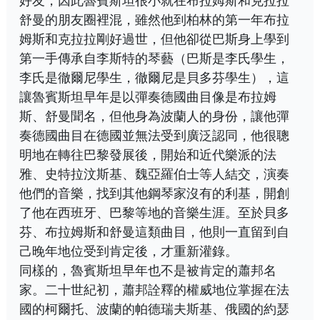
好友，因此魯賓斯坦很小就在布拉姆斯和克拉拉
舒曼的朋友圈裡混，雖然他到柏林的第一年布拉
姆斯和克拉拉剛好過世，但他卻從巴斯身上學到
第一手傳承自李斯特的琴藝（巴斯是李氏學生，
李氏是徹爾尼學生，徹爾尼是貝多芬學生），這
讓魯賓斯坦早年是以彈奏德國曲目像是布拉姆
斯、舒曼聞名，但他身為波蘭人的身份，讓他彈
奏德國曲目在德國並無法受到廣泛認同，他很聰
明地在轉往巴黎發展後，開始和近代樂派的法
雅、史特拉汶斯基、魏亞羅伯士等人結交，演奏
他們的音樂，找到其他鋼琴家沒有的利基，開創
了他在西班牙、巴黎等地的音樂生涯。至於貝多
芬、布拉姆斯和舒曼這類曲目，他則一直留到自
己晚年地位受到肯定後，才重新灌錄。
同樣的，魯賓斯坦早年也不是被肯定的蕭邦名
家。二十世紀初，蕭邦詮釋的權威地位掌握在法
國的柯爾托、波蘭的帕德瑞夫斯基、俄國的約瑟