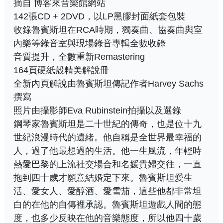
摘自 博客來音樂館網站
142張CD + 2DVD，以LP黑膠封面紙套包裝
收錄魯賓斯坦在RCA時期，獨奏曲、協奏曲與室
內樂等錄音室與現場錄音專輯全數收錄
音質提升，全數重新Remastering
164頁硬紙殼精美解說冊
全新內頁解說由魯賓斯坦傳記作者Harvey Sachs
撰寫
照片由攝影師Eva Rubinstein拍攝以及選錄
鋼琴家魯賓斯坦是二十世紀的傳奇，也是位十九
世紀浪漫時代的遺緒。他自稱是全世界最幸福的
人，過了他最想過的生活。他一生風流，年輕時
熱愛巴黎的上流社交場合和名媛貴婦交往，一直
拖到四十歲才願意結婚定下來。魯賓斯坦愛生
活、愛女人、愛醇酒、愛雪茄，這些他都非常坦
白的在他的自傳裡承認。魯賓斯坦遊戲人間的態
度，也多少反映在他的音樂態度，所以他四十歲