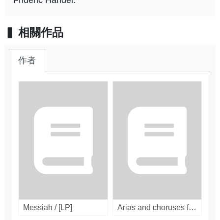
相關作品
作者
Messiah / [LP]
Arias and choruses from "Messiah" / [LP]