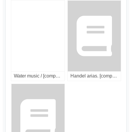
Water music / [compact disc].
Handel arias. [compact disc]