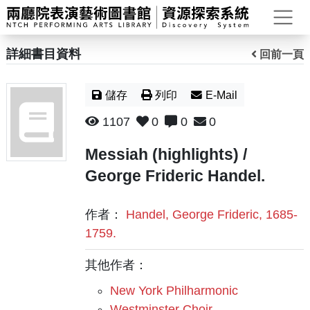
打
詳細書目資料
回前一頁
儲存
列印
E-Mail
1107
0
0
0
Messiah (highlights) /
George Frideric Handel.
作者：
Handel, George Frideric, 1685-
1759.
其他作者：
New York Philharmonic
Westminster Choir