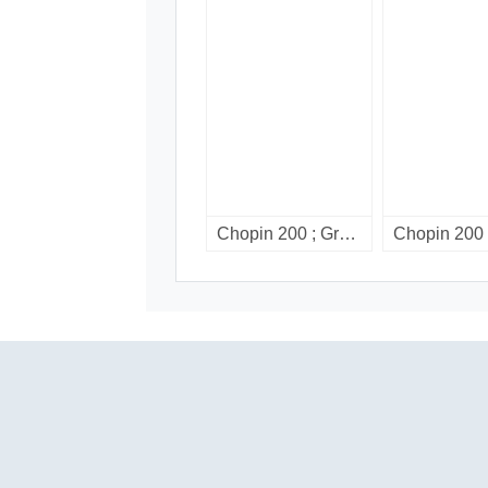
Chopin 200 ; Great recordings / Vol. 4 : mazurkas. [compact disc].