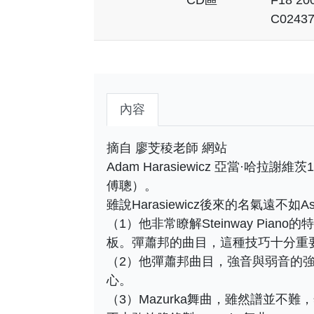
C0243
內容
摘自 廖芠稜老師 網站
Adam Harasiewicz 亞當·哈拉
傅聰）。
雖說Harasiewicz後來的名氣遠
（1）他非常瞭解Steinway Pia
板。彈蕭邦的曲目，這種技巧十分重
（2）他彈蕭邦曲目，強音與弱音的
心。
（3）Mazurka舞曲，雖然譜並不