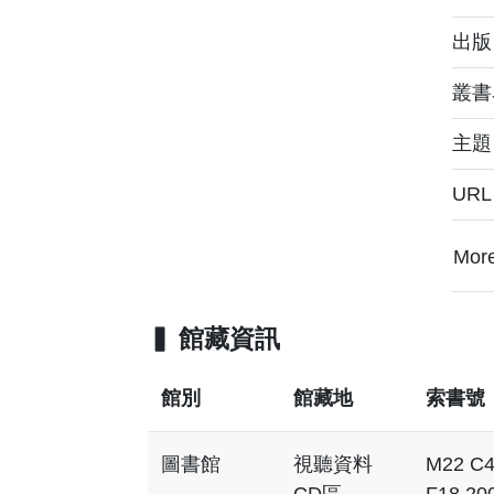
出版：
叢書
主
UR
Mor
館藏資訊
館別
館藏地
索書號
圖書館
視聽資料
M22 C
CD區
F18 20