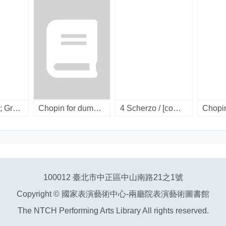
Chopin 200 ; Great recordings / Vol. 3 : impromptus, barcarolle, berceuse, fantaisie. [compact disc].
Chopin for dummies [interactive multimedia].
4 Scherzo / [compact disc].
100012 臺北市中正區中山南路21之1號
Copyright © 國家表演藝術中心-兩廳院表演藝術圖書館
The NTCH Performing Arts Library All rights reserved.