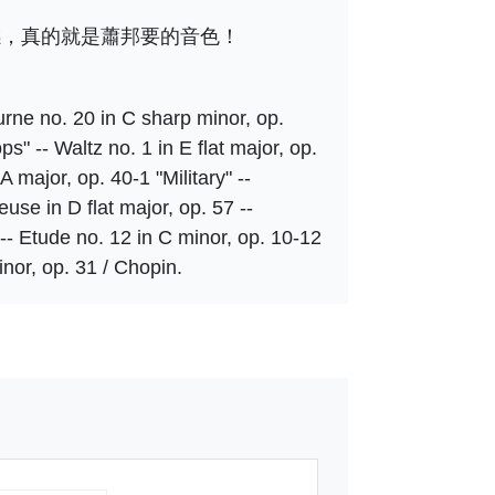
渺感，真的就是蕭邦要的音色！
urne no. 20 in C sharp minor, op.
s" -- Waltz no. 1 in E flat major, op.
A major, op. 40-1 "Military" --
euse in D flat major, op. 57 --
 -- Etude no. 12 in C minor, op. 10-12
inor, op. 31 / Chopin.