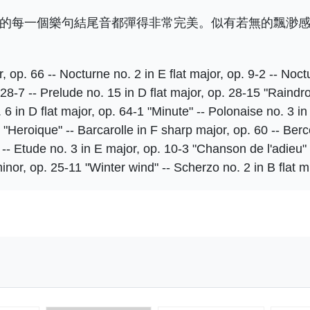
難題，他的每一個樂句結尾音都彈得非常完美。似有若無的飄
 op. 66 -- Nocturne no. 2 in E flat major, op. 9-2 -- Noct
28-7 -- Prelude no. 15 in D flat major, op. 28-15 "Raindrop
 6 in D flat major, op. 64-1 "Minute" -- Polonaise no. 3 in 
 "Heroique" -- Barcarolle in F sharp major, op. 60 -- Berc
 -- Etude no. 3 in E major, op. 10-3 "Chanson de l'adieu"
inor, op. 25-11 "Winter wind" -- Scherzo no. 2 in B flat m