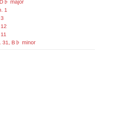
, D♭ major
. 1
 3
 12
 11
p. 31, B♭ minor