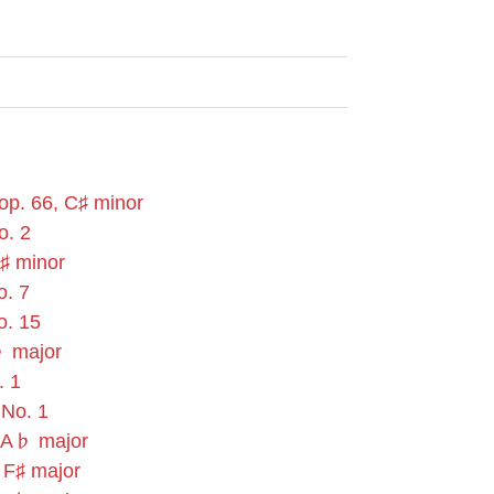
op. 66, C♯ minor
o. 2
C♯ minor
o. 7
o. 15
♭ major
. 1
 No. 1
, A♭ major
, F♯ major