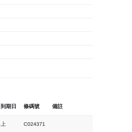
／到期日
條碼號
備註
架上
C024371