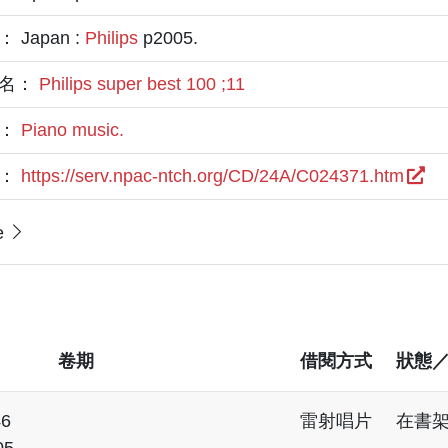
 Japan :
Philips
p2005.
名：
Philips super best 100 ;11
題：
Piano music.
L：
https://serv.npac-ntch.org/CD/24A/C024371.htm
e
卷期
借閱方式
狀態
46
雷射唱片
在書
05