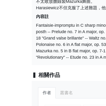
不太敢放膽錄製Mazurka舞曲。
Harasiewicz不但克服了上述
內容註
Fantaisie-impromptu in C sharp minor,
posth -- Prelude no. 7 in A major, op. 
18 "Grand valse brillante" -- Waltz no.
Polonaise no. 6 in A flat major, op. 53
Mazurka no. 5 in B flat major, op. 7-1
"Revolutionary" -- Etude no. 23 in A m
相關作品
作者
叢書名