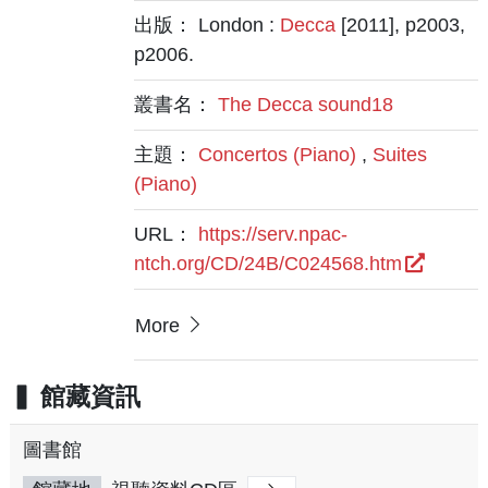
出版： London :
Decca
[2011], p2003,
p2006.
叢書名：
The Decca sound18
主題：
Concertos (Piano)
,
Suites
(Piano)
URL：
https://serv.npac-
ntch.org/CD/24B/C024568.htm
More
館藏資訊
圖書館