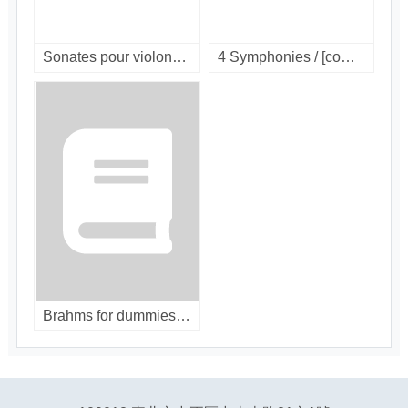
Sonates pour violoncelle & piano / [comapct disc]
4 Symphonies / [compact disc]
Brahms for dummies [interactive multimedia].