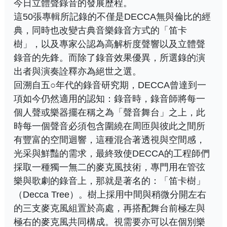
今日立體聲錄音的發展歷程。
這50張專輯所記錄的不僅是DECCA無與倫比的經
典，同時也改變古典音樂錄音方式的「笛卡
樹」，以及專家公認為高解析度聲響以及立體聲
錄音的先鋒。而除了錄音效果優異，所選錄的演
出者與演奏詮釋亦為絕世之選。
回溯自五○年代的錄音研究期，DECCA曾達到一
項如今仍然適用的認知：錄音時，錄音師將每一
個人聲或樂器擺在稱之為「聲音舞台」之上，此
時每一個聲音必須包含圍繞在周匝與彼此之間所
有豐富的空間迴響，這種混合著透視與空間感，
光采與鮮豔的需求，最終致使DECCA的工程師們
採取一種獨一無二的麥克風技術，專門用在管弦
樂與歌劇的錄音上，那就是著名的：「笛卡樹」
（Decca Tree）。樹上採用中間與稍微分開左右
的三支麥克風組置於高處，再搭配舞台前極左與
極右的麥克風共同構成。視需要亦可以在個別樂