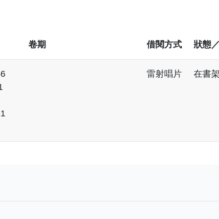
卷期
借閱方式
狀態
46
雷射唱片
在書
1
31