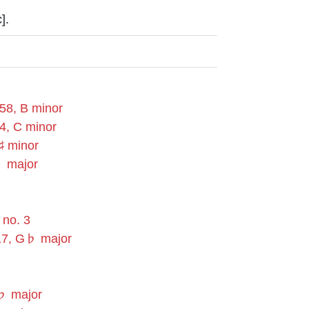
].
 58, B minor
 4, C minor
♯ minor
♭ major
 no. 3
 17, G♭ major
B♭ major