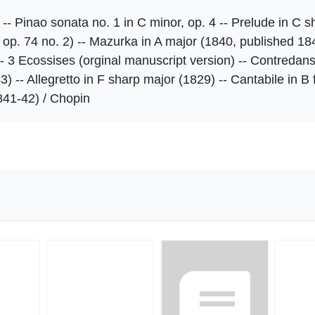
-- Pinao sonata no. 1 in C minor, op. 4 -- Prelude in C sh
m op. 74 no. 2) -- Mazurka in A major (1840, published 1
-- 3 Ecossises (orginal manuscript version) -- Contredans
) -- Allegretto in F sharp major (1829) -- Cantabile in B f
841-42) / Chopin