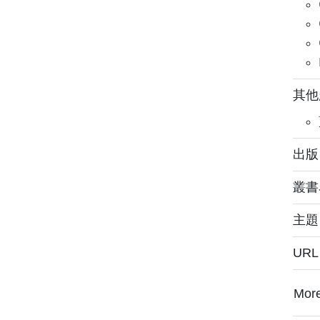
其他
出版：
叢書
主
UR
Mor