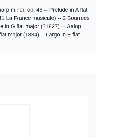
arp minor, op. 45 -- Prelude in A flat
841 La France musicale) -- 2 Bourrees
e in G flat major (?1827) -- Galop
lat major (1834) -- Largo in E flat