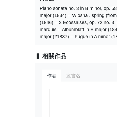
Piano sonata no. 3 in B minor, op. 58 
major (1834) -- Wiosna . spring (fro
(1846) -- 3 Ecossaises, op. 72 no. 3 
marquis -- Albumblatt in E major (1843
major (?1837) -- Fugue in A minor (1
相關作品
作者
叢書名