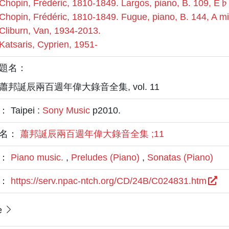
Chopin, Frédéric, 1810-1849. Largos, piano, B. 109, E♭
Chopin, Frédéric, 1810-1849. Fugue, piano, B. 144, A m
Cliburn, Van, 1934-2013.
Katsaris, Cyprien, 1951-
題名：
蕭邦誕辰兩百週年偉大錄音全集, vol. 11
 Taipei :
Sony Music
p2010.
名：
蕭邦誕辰兩百週年偉大錄音全集 ;11
題：
Piano music.
,
Preludes (Piano)
,
Sonatas (Piano)
L：
https://serv.npac-ntch.org/CD/24B/C024831.htm
e