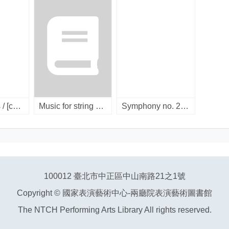
Silent songs / [compact disc]
Music for string quartet ; Postlude for violin solo/ [compact disc]
Symphony no. 2 ; Meditation symphony ; Serenade for string orchestra / [compact disc].
100012 臺北市中正區中山南路21之1號
Copyright © 國家表演藝術中心-兩廳院表演藝術圖書館
The NTCH Performing Arts Library All rights reserved.