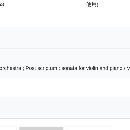
53
使用)
rchestra ; Post scriptum : sonata for violin and piano / V