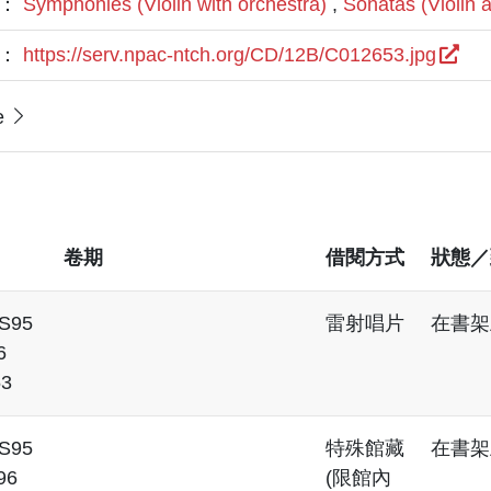
題：
Symphonies (Violin with orchestra)
,
Sonatas (Violin 
L：
https://serv.npac-ntch.org/CD/12B/C012653.jpg
e
卷期
借閱方式
狀態／
S95
雷射唱片
在書架
6
53
S95
特殊館藏
在書架
96
(限館內