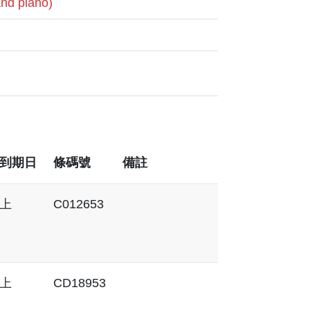
and piano)
到期日
條碼號
備註
上
C012653
上
CD18953