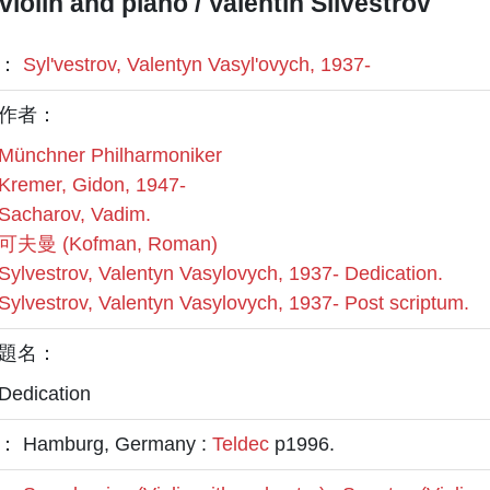
 violin and piano / Valentin Silvestrov
者：
Sylʹvestrov, Valentyn Vasylʹovych, 1937-
作者：
Münchner Philharmoniker
Kremer, Gidon, 1947-
Sacharov, Vadim.
可夫曼 (Kofman, Roman)
Sylvestrov, Valentyn Vasylovych, 1937- Dedication.
Sylvestrov, Valentyn Vasylovych, 1937- Post scriptum.
題名：
Dedication
 Hamburg, Germany :
Teldec
p1996.