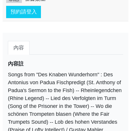
預約請登入
內容
內容註
Songs from "Des Knaben Wunderhorn" : Des
Antonius von Padua Fischpredigt (St. Anthony of
Padua's Sermon to the Fish) -- Rheinlegendchen
(Rhine Legend) -- Lied des Verfolgten im Turm
(Song of the Prisoner in the Tower) -- Wo die
schönen Trompeten blasen (Where the Fair
Trumpets Sound) -- Lob des hohen Verstandes
(Praise of Lofty Intellect) / Gustav Mahler.