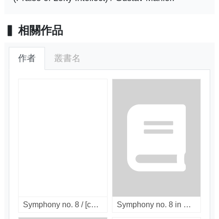
相關作品
作者
叢書名
Symphony no. 8 / [compact disc]
Symphony no. 8 in E flat major / [LP]