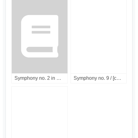
Symphony no. 2 in C minor 'Resurrection' / [LP]
Symphony no. 9 / [compact disc]