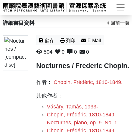
打
詳細書目資料
回前一頁
儲存
列印
E-Mail
504
0
0
0
Nocturnes / Frederic Chopin.
作者：
Chopin, Frédéric, 1810-1849.
其他作者：
Vásáry, Tamás, 1933-
Chopin, Frédéric, 1810-1849.
Nocturnes, piano, op. 9. No. 1
Chopin, Frédéric, 1810-1849.