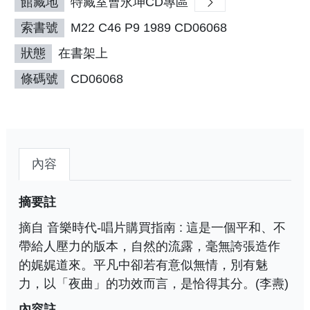
館藏地
特藏室曹永坤CD專區
索書號
M22 C46 P9 1989 CD06068
狀態
在書架上
條碼號
CD06068
內容
摘要註
摘自 音樂時代-唱片購買指南 : 這是一個平和、不
帶給人壓力的版本，自然的流露，毫無誇張造作
的娓娓道來。平凡中卻若有意似無情，別有魅
力，以「夜曲」的功效而言，是恰得其分。(李燾)
內容註