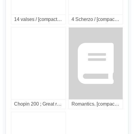
14 valses / [compact disc]
4 Scherzo / [compact disc].
Chopin 200 ; Great recordings / Vol. 2 : ballades & scherzos. [compact disc].
Romantics. [compact disc]