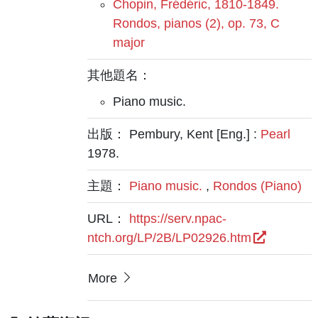
Chopin, Frédéric, 1810-1849.
Rondos, pianos (2), op. 73, C
major
其他題名：
Piano music.
出版： Pembury, Kent [Eng.] :
Pearl
1978.
主題：
Piano music.
,
Rondos (Piano)
URL：
https://serv.npac-
ntch.org/LP/2B/LP02926.htm
More