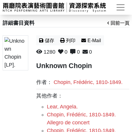
打
詳細書目資料
回前一頁
儲存
列印
E-Mail
1280
0
0
0
Unknown Chopin
作者：
Chopin, Frédéric, 1810-1849.
其他作者：
Lear, Angela.
Chopin, Frédéric, 1810-1849.
Allegro de concert
Chopin, Frédéric, 1810-1849.