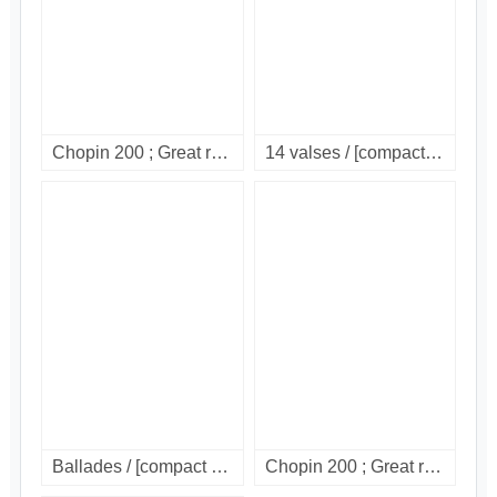
Chopin 200 ; Great recordings / Vol. 4 : mazurkas. [compact disc].
14 valses / [compact disc]
Ballades / [compact disc].
Chopin 200 ; Great recordings / Vol. 2 : ballades & scherzos. [compact disc].