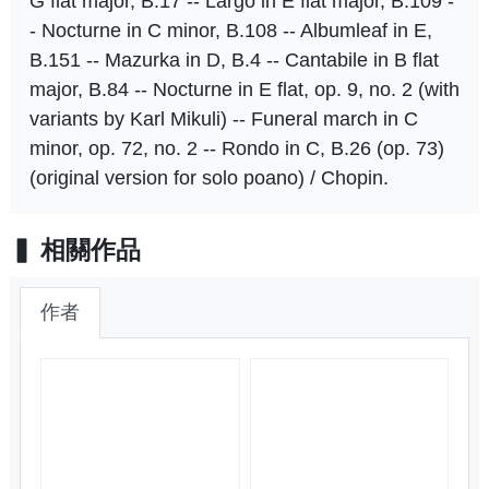
G flat major, B.17 -- Largo in E flat major, B.109 -
- Nocturne in C minor, B.108 -- Albumleaf in E,
B.151 -- Mazurka in D, B.4 -- Cantabile in B flat
major, B.84 -- Nocturne in E flat, op. 9, no. 2 (with
variants by Karl Mikuli) -- Funeral march in C
minor, op. 72, no. 2 -- Rondo in C, B.26 (op. 73)
(original version for solo poano) / Chopin.
相關作品
作者