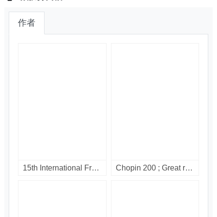
作者
15th International Frederick Chopin Piano Competition : Warsaw, Poland October 2005. [digital video disc]
Chopin 200 ; Great recordings / Vol. 7 : nocturnes. [compact disc].