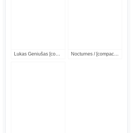
Lukas Geniušas [compact disc].
Nocturnes / [compact disc].