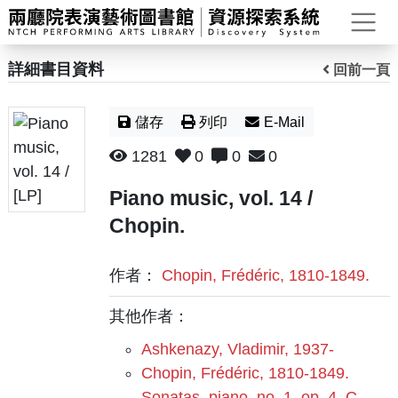
打
詳細書目資料
回前一頁
儲存
列印
E-Mail
1281
0
0
0
Piano music, vol. 14 /
Chopin.
作者：
Chopin, Frédéric, 1810-1849.
其他作者：
Ashkenazy, Vladimir, 1937-
Chopin, Frédéric, 1810-1849.
Sonatas, piano, no. 1, op. 4, C