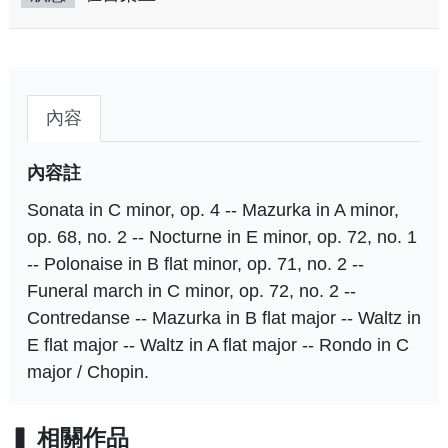
內容
內容註
Sonata in C minor, op. 4 -- Mazurka in A minor,
op. 68, no. 2 -- Nocturne in E minor, op. 72, no. 1
-- Polonaise in B flat minor, op. 71, no. 2 --
Funeral march in C minor, op. 72, no. 2 --
Contredanse -- Mazurka in B flat major -- Waltz in
E flat major -- Waltz in A flat major -- Rondo in C
major / Chopin.
相關作品