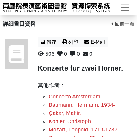
打
詳細書目資料
回前一頁
儲存
列印
E-Mail
506
0
0
0
Konzerte für zwei Hörner.
其他作者：
Concerto Amsterdam.
Baumann, Hermann, 1934-
Çakar, Mahir.
Kohler, Christoph.
Mozart, Leopold, 1719-1787.