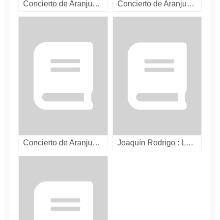
Concierto de Aranjuez ; Concerto for guitar and orchestra / [compact disc]
Concierto de Aranjuez ; Fantasia para un gentilhombre / [compact disc]
Concierto de Aranjuez ; Fantasia para un gentilhombre / [LP]
Joaquín Rodrigo : Last of the Spanish romantics. [compact disc]