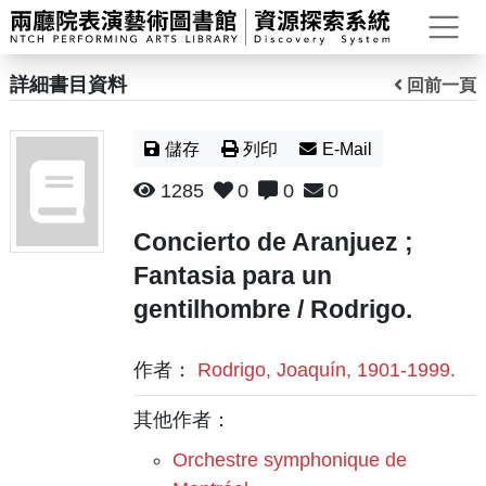
打
詳細書目資料
回前一頁
儲存
列印
E-Mail
1285
0
0
0
Concierto de Aranjuez ;
Fantasia para un
gentilhombre / Rodrigo.
作者：
Rodrigo, Joaquín, 1901-1999.
其他作者：
Orchestre symphonique de