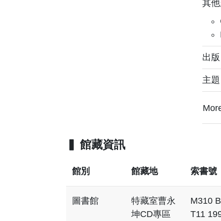
其他
出版：
主
Mor
館藏資訊
館別
館藏地
索書號
圖書館
特藏室曹永
M310 B
坤CD專區
T11 19