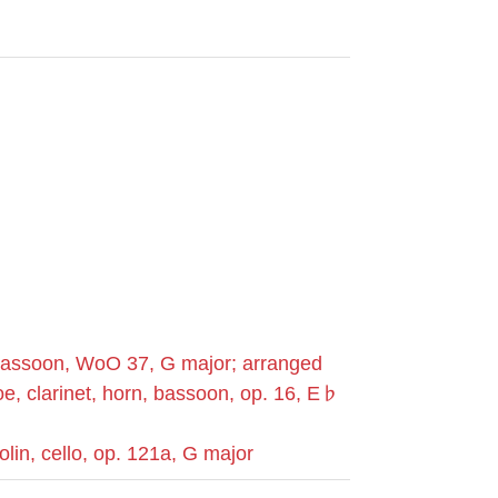
 bassoon, WoO 37, G major; arranged
e, clarinet, horn, bassoon, op. 16, E♭
lin, cello, op. 121a, G major