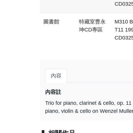
CD032
圖書館
特藏室曹永
M310 B
坤CD專區
T11 19
CD032
內容
內容註
Trio for piano, clarinet & cello, op. 1
piano, violin & cello on Wenzel Muller