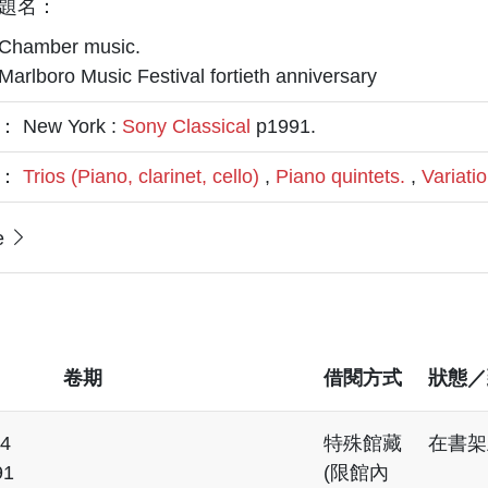
題名：
Chamber music.
Marlboro Music Festival fortieth anniversary
 New York :
Sony Classical
p1991.
題：
Trios (Piano, clarinet, cello)
,
Piano quintets.
,
Variatio
e
卷期
借閱方式
狀態／
4
特殊館藏
在書架
91
(限館內