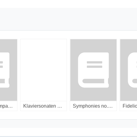
Fidelio / [compact disc]
Klaviersonaten = Piano sonatas = Sonates pour piano / [compact disc]
Symphonies no. 4 & no. 7 / [compact disc]