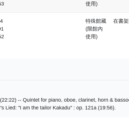
53
使用)
4
特殊館藏
在書架
91
(限館內
52
使用)
1 (22:22) -- Quintet for piano, oboe, clarinet, horn & basso
's Lied: "I am the tailor Kakadu" : op. 121a (19:56).