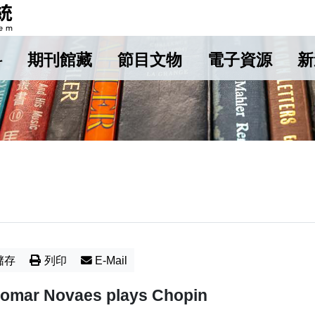
料
期刊館藏
節目文物
電子資源
新
儲存
列印
E-Mail
omar Novaes plays Chopin