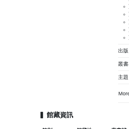
出版： 
叢書
主
Mor
館藏資訊