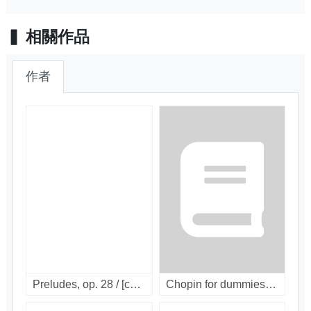
相關作品
作者
Preludes, op. 28 / [compact disc]
Chopin for dummies [interactive multimedia].