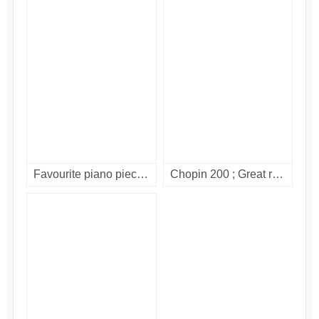
Favourite piano pieces / [compact disc]
Chopin 200 ; Great recordings / Vol. 3 : impromptus, barcarolle, berceuse, fantaisie. [compact disc].