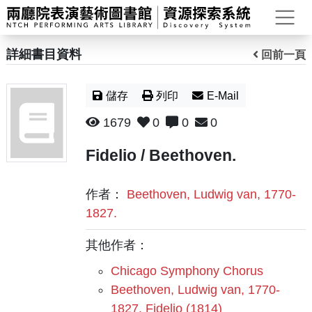
打
詳細書目資料
回前一頁
儲存
列印
E-Mail
1679
0
0
0
Fidelio / Beethoven.
作者：
Beethoven, Ludwig van, 1770-
1827.
其他作者：
Chicago Symphony Chorus
Beethoven, Ludwig van, 1770-
1827. Fidelio (1814)