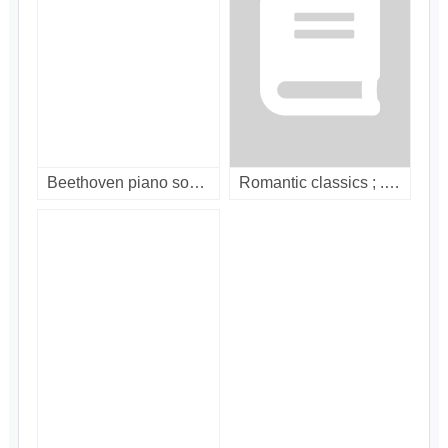
Beethoven piano sonata nos. 4, 11, 12, 13, 14, 16, 22 / [compact disc]
Romantic classics ; . [compact disc]