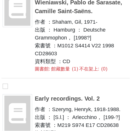
Wieniawski, Pablo de Sarasate,
Camille Saint-Saëns.
作者 ：Shaham, Gil, 1971-
出版 ： Hamburg ： Deutsche
Grammophon， [1998?]
索書號 ：M1012 S4414 V22 1998
CD28603
資料類型 ：CD
圖書館: 館藏數量
1
不在架上:
0
Early recordings. Vol. 2
作者 ：Szeryng, Henryk, 1918-1988.
出版 ： [S.l.] ： Arlecchino， [199-?]
索書號 ：M219 S974 E17 CD28638