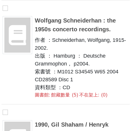
Wolfgang Schneiderhan : the
1950s concerto recordings.
作者 ：Schneiderhan, Wolfgang, 1915-
2002.
出版 ： Hamburg ： Deutsche
Grammophon， p2004.
索書號 ：M1012 S34545 W65 2004
CD28589 Disc 1
資料類型 ：CD
圖書館: 館藏數量
5
不在架上:
0
1990, Gil Shaham / Henryk