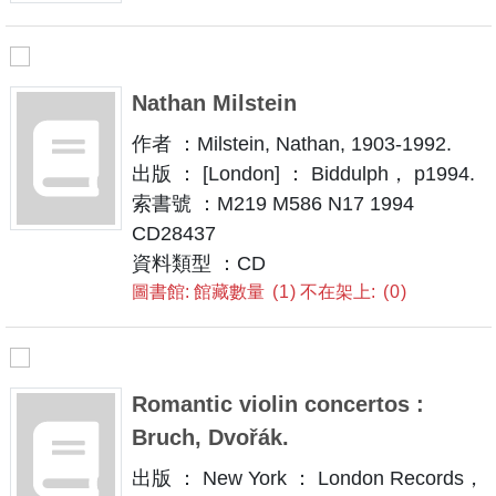
Nathan Milstein
作者 ：Milstein, Nathan, 1903-1992.
出版 ： [London] ： Biddulph， p1994.
索書號 ：M219 M586 N17 1994
CD28437
資料類型 ：CD
圖書館: 館藏數量
1
不在架上:
0
Romantic violin concertos :
Bruch, Dvořák.
出版 ： New York ： London Records，