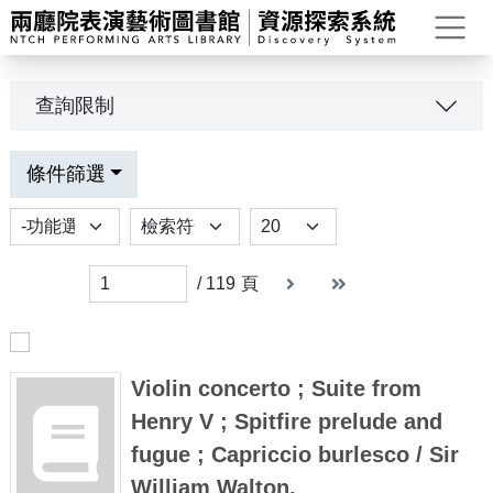
打
查詢限制
條件篩選
功能選項
排序
Results per page
下一頁
末頁
末頁
/
119
頁
Violin concerto ; Suite from
Henry V ; Spitfire prelude and
fugue ; Capriccio burlesco / Sir
William Walton.