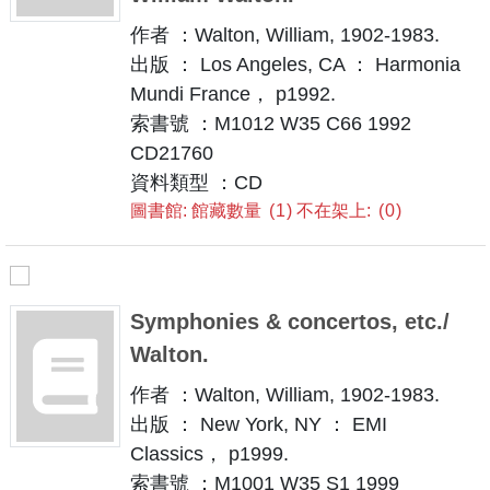
作者 ：Walton, William, 1902-1983.
出版 ： Los Angeles, CA ： Harmonia
Mundi France， p1992.
索書號 ：M1012 W35 C66 1992
CD21760
資料類型 ：CD
圖書館: 館藏數量
1
不在架上:
0
Symphonies & concertos, etc./
Walton.
作者 ：Walton, William, 1902-1983.
出版 ： New York, NY ： EMI
Classics， p1999.
索書號 ：M1001 W35 S1 1999