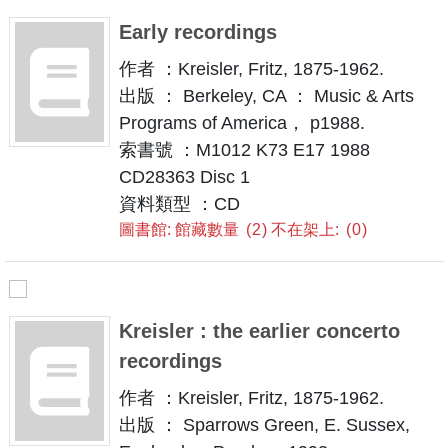
Early recordings
作者 ：Kreisler, Fritz, 1875-1962.
出版 ： Berkeley, CA ： Music & Arts
Programs of America， p1988.
索書號 ：M1012 K73 E17 1988
CD28363 Disc 1
資料類型 ：CD
圖書館: 館藏數量
2
不在架上:
0
Kreisler : the earlier concerto
recordings
作者 ：Kreisler, Fritz, 1875-1962.
出版 ： Sparrows Green, E. Sussex,