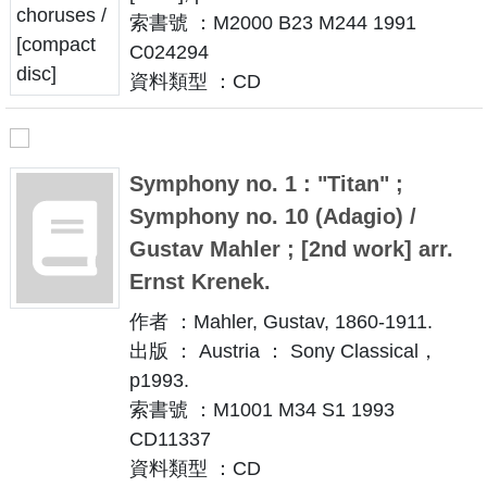
索書號 ：M2000 B23 M244 1991
C024294
資料類型 ：CD
Symphony no. 1 : "Titan" ;
Symphony no. 10 (Adagio) /
Gustav Mahler ; [2nd work] arr.
Ernst Krenek.
作者 ：Mahler, Gustav, 1860-1911.
出版 ： Austria ： Sony Classical，
p1993.
索書號 ：M1001 M34 S1 1993
CD11337
資料類型 ：CD