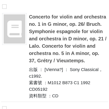
Concerto for violin and orchestra
no. 1 in G minor, op. 26/ Bruch.
Symphonie espagnole for violin
and orchestra in D minor, op. 21 /
Lalo. Concerto for violin and
orchestra no. 5 in A minor, op.
37, Grétry / Vieuxtemps.
出版 ： [Vienna?] ： Sony Classical，
c1992.
索書號 ：M1012 B873 C1 1992
CD05192
資料類型 ：CD