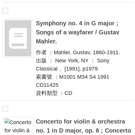
Symphony no. 4 in G major ;
Songs of a wayfarer / Gustav
Mahler.
作者 ：Mahler, Gustav, 1860-1911.
出版 ： New York, NY ： Sony
Classical， [1991], p1979.
索書號 ：M1001 M34 S4 1991
CD11425
資料類型 ：CD
Concerto for violin & orchestra
no. 1 in D major, op. 6 ; Concerto