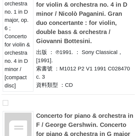
for violin & orchestra no. 4 in D
minor / Nicolò Paganini. Gran
duo concertante : for violin,
double bass & orchestra /
Giovanni Bottesini.
出版 ： ℗1991. ： Sony Classical，
[1991].
索書號 ：M1012 P2 V1 1991 C028470
c. 3
資料類型 ：CD
Concerto for piano & orchestra in
F / George Gershwin. Concerto
for piano & orchestra in G major