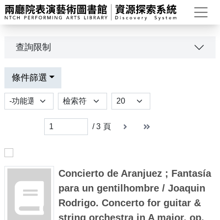
打
查詢限制
條件篩選
功能選項
排序
Results per page
下一頁
末頁
末頁
/
3
頁
Concierto de Aranjuez ; Fantasía
para un gentilhombre / Joaquin
Rodrigo. Concerto for guitar &
string orchestra in A major, op.