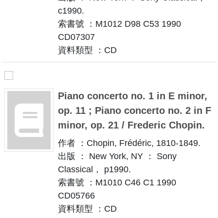
c1990.
索書號 ：M1012 D98 C53 1990
CD07307
資料類型 ：CD
Piano concerto no. 1 in E minor,
op. 11 ; Piano concerto no. 2 in F
minor, op. 21 / Frederic Chopin.
作者 ：Chopin, Frédéric, 1810-1849.
出版 ： New York, NY ： Sony
Classical， p1990.
索書號 ：M1010 C46 C1 1990
CD05766
資料類型 ：CD