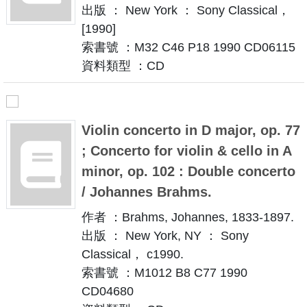
出版 ： New York ： Sony Classical，
[1990]
索書號 ：M32 C46 P18 1990 CD06115
資料類型 ：CD
Violin concerto in D major, op. 77
; Concerto for violin & cello in A
minor, op. 102 : Double concerto
/ Johannes Brahms.
作者 ：Brahms, Johannes, 1833-1897.
出版 ： New York, NY ： Sony
Classical， c1990.
索書號 ：M1012 B8 C77 1990
CD04680