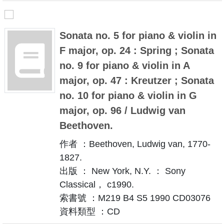
Sonata no. 5 for piano & violin in
F major, op. 24 : Spring ; Sonata
no. 9 for piano & violin in A
major, op. 47 : Kreutzer ; Sonata
no. 10 for piano & violin in G
major, op. 96 / Ludwig van
Beethoven.
作者 ：Beethoven, Ludwig van, 1770-
1827.
出版 ： New York, N.Y. ： Sony
Classical， c1990.
索書號 ：M219 B4 S5 1990 CD03076
資料類型 ：CD