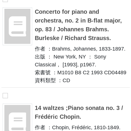
Concerto for piano and
orchestra, no. 2 in B-flat major,
op. 83 / Johannes Brahms.
Burleske / Richard Strauss.
作者 ：Brahms, Johannes, 1833-1897.
出版 ： New York, NY ： Sony
Classical， [1993], p1967.
索書號 ：M1010 B8 C2 1993 CD04489
資料類型 ：CD
14 waltzes ;Piano sonata no. 3 /
Frédéric Chopin.
作者 ：Chopin, Frédéric, 1810-1849.