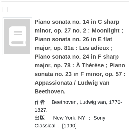
Piano sonata no. 14 in C sharp
minor, op. 27 no. 2 : Moonlight ;
Piano sonata no. 26 in E flat
major, op. 81a : Les adieux ;
Piano sonata no. 24 in F sharp
major, op. 78 : À Thérèse ; Piano
sonata no. 23 in F minor, op. 57 :
Appassionata / Ludwig van
Beethoven.
作者 ：Beethoven, Ludwig van, 1770-
1827.
出版 ： New York, NY ： Sony
Classical， [1990]