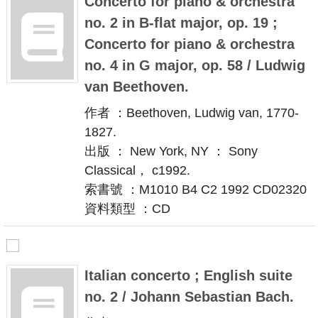
Concerto for piano & orchestra
no. 2 in B-flat major, op. 19 ;
Concerto for piano & orchestra
no. 4 in G major, op. 58 / Ludwig
van Beethoven.
作者 ：Beethoven, Ludwig van, 1770-
1827.
出版 ： New York, NY ： Sony
Classical， c1992.
索書號 ：M1010 B4 C2 1992 CD02320
資料類型 ：CD
Italian concerto ; English suite
no. 2 / Johann Sebastian Bach.