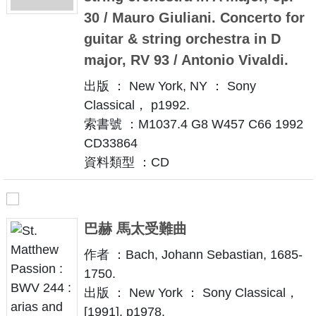
30 / Mauro Giuliani. Concerto for
guitar & string orchestra in D
major, RV 93 / Antonio Vivaldi.
出版 ： New York, NY ： Sony
Classical， p1992.
索書號 ：M1037.4 G8 W457 C66 1992
CD33864
資料類型 ：CD
巴赫 馬太受難曲
作者 ：Bach, Johann Sebastian, 1685-
1750.
出版 ： New York ： Sony Classical，
[1991], p1978.