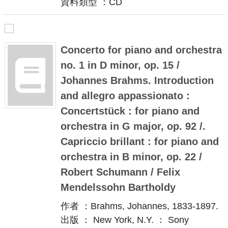
資料類型 ：CD
Concerto for piano and orchestra
no. 1 in D minor, op. 15 /
Johannes Brahms. Introduction
and allegro appassionato :
Concertstück : for piano and
orchestra in G major, op. 92 /.
Capriccio brillant : for piano and
orchestra in B minor, op. 22 /
Robert Schumann / Felix
Mendelssohn Bartholdy
作者 ：Brahms, Johannes, 1833-1897.
出版 ： New York, N.Y. ： Sony