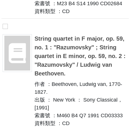
索書號 ：M23 B4 S14 1990 CD02684
資料類型 ：CD
String quartet in F major, op. 59,
no. 1 : "Razumovsky" ; String
quartet in E minor, op. 59, no. 2 :
"Razumovsky" / Ludwig van
Beethoven.
作者 ：Beethoven, Ludwig van, 1770-
1827.
出版 ： New York ： Sony Classical，
[1991]
索書號 ：M460 B4 Q7 1991 CD03333
資料類型 ：CD