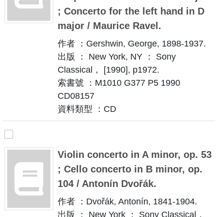
; Concerto for the left hand in D
major / Maurice Ravel.
作者 ：Gershwin, George, 1898-1937.
出版 ： New York, NY ： Sony
Classical， [1990], p1972.
索書號 ：M1010 G377 P5 1990
CD08157
資料類型 ：CD
Violin concerto in A minor, op. 53
; Cello concerto in B minor, op.
104 / Antonín Dvořák.
作者 ：Dvořák, Antonín, 1841-1904.
出版 ： New York ： Sony Classical，