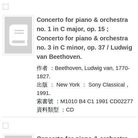
Concerto for piano & orchestra
no. 1 in C major, op. 15 ;
Concerto for piano & orchestra
no. 3 in C minor, op. 37 / Ludwig
van Beethoven.
作者 ：Beethoven, Ludwig van, 1770-
1827.
出版 ： New York ： Sony Classical，
1991.
索書號 ：M1010 B4 C1 1991 CD02277
資料類型 ：CD