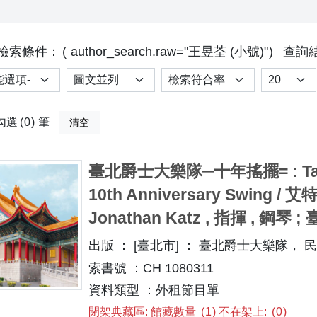
檢索條件：
author_search.raw="王昱荃 (小號)"
查詢結
選項
排序
Results p
勾選
0
筆
清空
臺北爵士大樂隊─十年搖擺= : Taipei 
10th Anniversary Swing / 艾特
Jonathan Katz , 指揮 , 鋼
出版 ： [臺北市] ： 臺北爵士大樂隊， 民108
索書號 ：CH 1080311
資料類型 ：外租節目單
閉架典藏區: 館藏數量
1
不在架上:
0