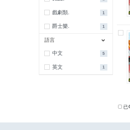
戲劇類.
1
爵士樂.
1
語言
中文
5
英文
1
已