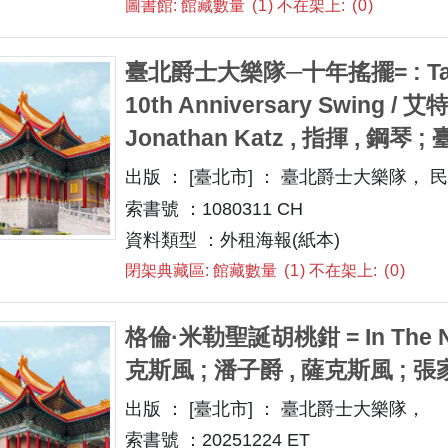
圖書館: 館藏數量
1
不在架上:
0
臺北爵士大樂隊─十年搖擺= : Taipei 
10th Anniversary Swing / 艾特
Jonathan Katz , 指揮 , 鋼
出版 ： [臺北市] ： 臺北爵士大樂隊， 民108
索書號 ：1080311 CH
資料類型 ：外租海報(紙本)
閉架典藏區: 館藏數量
1
不在架上:
0
格倫·米勒聖誕胡桃鉗 = In The Nut
克斯風 ; 潘子爵 , 薩克斯風 ; 張
出版 ： [臺北市] ： 臺北爵士大樂隊，
索書號 ：20251224 ET