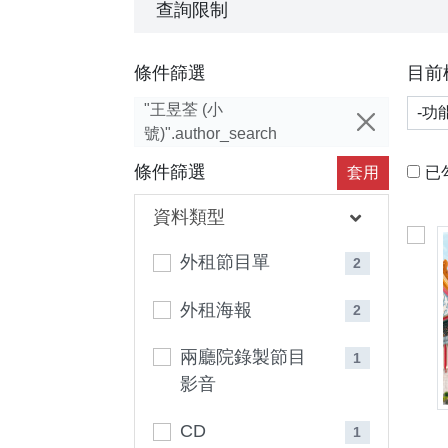
查詢限制
條件篩選
目前
功能
"王昱荃 (小
號)".author_search
條件篩選
套用
已
資料類型
外租節目單
2
外租海報
2
兩廳院錄製節目
1
影音
CD
1