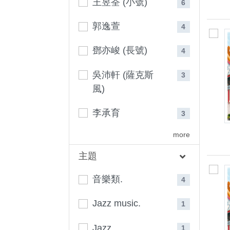
王昱荃 (小號)
6
郭逸萱
4
鄧亦峻 (長號)
4
吳沛軒 (薩克斯
3
風)
李承育
3
more
主題
音樂類.
4
Jazz music.
1
Jazz.
1