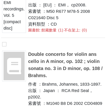
出版 ： [EU] ： EMI， cp2008.
索書號 ：M50 R677 M78-5 2008
C021640 Disc 5
資料類型 ：CD
圖書館: 館藏數量
1
不在架上:
0
Double concerto for violin ans
cello in A minor, op. 102 ; violin
sonata no. 3 in D minor, op. 108 /
Brahms.
作者 ：Brahms, Johannes, 1833-1897.
出版 ： Japan ： RCA Red Seal，
p2002.
索書號 ：M1040 B8 D6 2002 CD04809