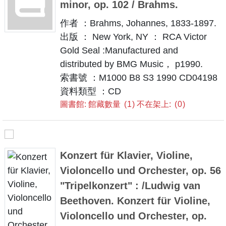
minor, op. 102 / Brahms.
作者 ：Brahms, Johannes, 1833-1897.
出版 ： New York, NY ： RCA Victor
Gold Seal :Manufactured and
distributed by BMG Music， p1990.
索書號 ：M1000 B8 S3 1990 CD04198
資料類型 ：CD
圖書館: 館藏數量
1
不在架上:
0
Konzert für Klavier, Violine,
Violoncello und Orchester, op. 56
"Tripelkonzert" : /Ludwig van
Beethoven. Konzert für Violine,
Violoncello und Orchester, op.