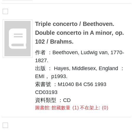
Triple concerto / Beethoven.
Double concerto in A minor, op.
102 / Brahms.
作者 ：Beethoven, Ludwig van, 1770-
1827.
出版 ： Hayes, Middlesex, England ：
EMI， p1993.
索書號 ：M1040 B4 C56 1993
CD03193
資料類型 ：CD
圖書館: 館藏數量
1
不在架上:
0