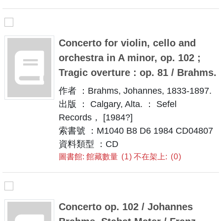
Concerto for violin, cello and
orchestra in A minor, op. 102 ;
Tragic overture : op. 81 / Brahms.
作者 ：Brahms, Johannes, 1833-1897.
出版 ： Calgary, Alta. ： Sefel
Records， [1984?]
索書號 ：M1040 B8 D6 1984 CD04807
資料類型 ：CD
圖書館: 館藏數量
1
不在架上:
0
Concerto op. 102 / Johannes