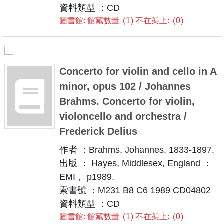
資料類型 ：CD
圖書館: 館藏數量
1
不在架上:
0
Concerto for violin and cello in A
minor, opus 102 / Johannes
Brahms. Concerto for violin,
violoncello and orchestra /
Frederick Delius
作者 ：Brahms, Johannes, 1833-1897.
出版 ： Hayes, Middlesex, England ：
EMI， p1989.
索書號 ：M231 B8 C6 1989 CD04802
資料類型 ：CD
圖書館: 館藏數量
1
不在架上:
0