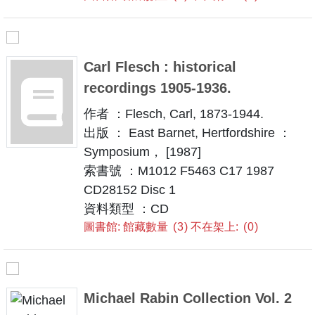
Carl Flesch : historical
recordings 1905-1936.
作者 ：Flesch, Carl, 1873-1944.
出版 ： East Barnet, Hertfordshire ：
Symposium， [1987]
索書號 ：M1012 F5463 C17 1987
CD28152 Disc 1
資料類型 ：CD
圖書館: 館藏數量
3
不在架上:
0
Michael Rabin Collection Vol. 2