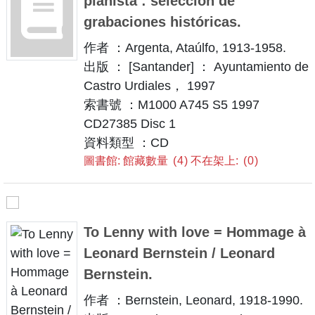
pianista : selección de
grabaciones históricas.
作者 ：Argenta, Ataúlfo, 1913-1958.
出版 ： [Santander] ： Ayuntamiento de
Castro Urdiales， 1997
索書號 ：M1000 A745 S5 1997
CD27385 Disc 1
資料類型 ：CD
圖書館: 館藏數量
4
不在架上:
0
To Lenny with love = Hommage à
Leonard Bernstein / Leonard
Bernstein.
作者 ：Bernstein, Leonard, 1918-1990.