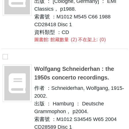
出版 ： [Cologne, Germany] ： EMI
Classics， p1988.
索書號 ：M1012 M545 C66 1988
CD28418 Disc 1
資料類型 ：CD
圖書館: 館藏數量
2
不在架上:
0
Wolfgang Schneiderhan : the
1950s concerto recordings.
作者 ：Schneiderhan, Wolfgang, 1915-
2002.
出版 ： Hamburg ： Deutsche
Grammophon， p2004.
索書號 ：M1012 S34545 W65 2004
CD28589 Disc 1