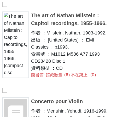
The art of Nathan Milstein :
Capitol recordings, 1955-1966.
作者 ：Milstein, Nathan, 1903-1992.
出版 ： [United States] ： EMI
Classics， p1993.
索書號 ：M1012 M586 A77 1993
CD28428 Disc 1
資料類型 ：CD
圖書館: 館藏數量
6
不在架上:
0
Concerto pour Violin
作者 ：Menuhin, Yehudi, 1916-1999.