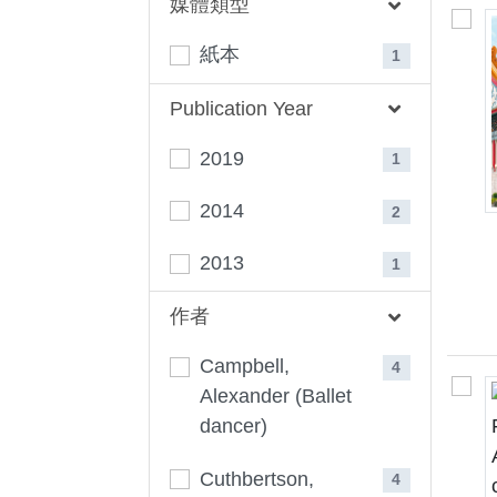
媒體類型
紙本
1
Publication Year
2019
1
2014
2
2013
1
作者
Campbell,
4
Alexander (Ballet
dancer)
Cuthbertson,
4