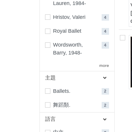
Lauren, 1984-
Hristov, Valeri
4
Royal Ballet
4
Wordsworth,
4
Barry, 1948-
more
主題
Ballets.
2
舞蹈類.
2
語言