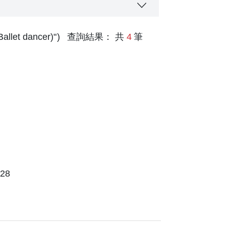
allet dancer)"
查詢結果： 共
4
筆
er page
28