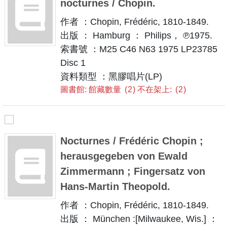
nocturnes / Chopin.
作者 ：Chopin, Frédéric, 1810-1849.
出版 ： Hamburg ： Philips， ℗1975.
索書號 ：M25 C46 N63 1975 LP23785
Disc 1
資料類型 ：黑膠唱片(LP)
圖書館: 館藏數量
2
不在架上:
2
Nocturnes / Frédéric Chopin ;
herausgegeben von Ewald
Zimmermann ; Fingersatz von
Hans-Martin Theopold.
作者 ：Chopin, Frédéric, 1810-1849.
出版 ： München :[Milwaukee, Wis.] ：