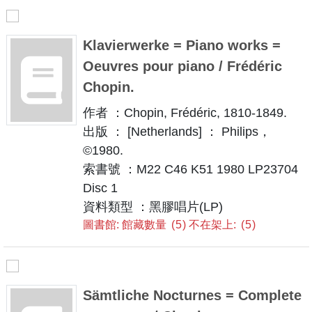
Klavierwerke = Piano works =
Oeuvres pour piano / Frédéric
Chopin.
作者 ：Chopin, Frédéric, 1810-1849.
出版 ： [Netherlands] ： Philips，
©1980.
索書號 ：M22 C46 K51 1980 LP23704
Disc 1
資料類型 ：黑膠唱片(LP)
圖書館: 館藏數量
5
不在架上:
5
Sämtliche Nocturnes = Complete