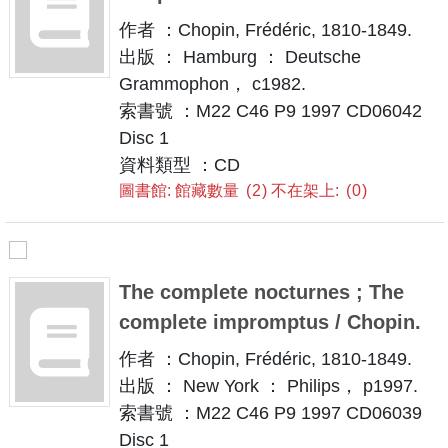
作者 ：Chopin, Frédéric, 1810-1849.
出版 ： Hamburg ： Deutsche
Grammophon， c1982.
索書號 ：M22 C46 P9 1997 CD06042
Disc 1
資料類型 ：CD
圖書館: 館藏數量
2
不在架上:
0
The complete nocturnes ; The
complete impromptus / Chopin.
作者 ：Chopin, Frédéric, 1810-1849.
出版 ： New York ： Philips， p1997.
索書號 ：M22 C46 P9 1997 CD06039
Disc 1