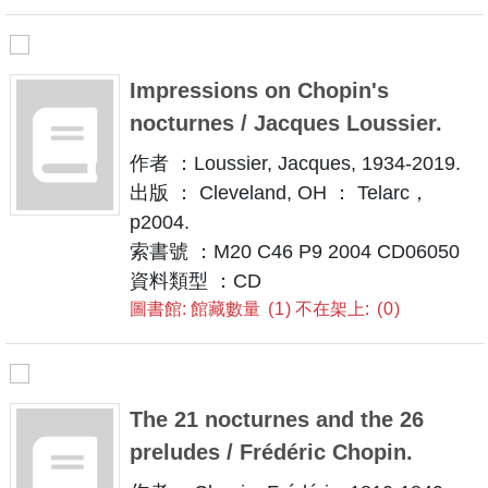
Impressions on Chopin's
nocturnes / Jacques Loussier.
作者 ：Loussier, Jacques, 1934-2019.
出版 ： Cleveland, OH ： Telarc，
p2004.
索書號 ：M20 C46 P9 2004 CD06050
資料類型 ：CD
圖書館: 館藏數量
1
不在架上:
0
The 21 nocturnes and the 26
preludes / Frédéric Chopin.