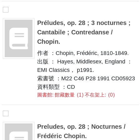
Préludes, op. 28 ; 3 nocturnes ;
Cantabile ; Contredanse /
Chopin.
作者 ：Chopin, Frédéric, 1810-1849.
出版 ： Hayes, Middlesex, England ：
EMI Classics， p1991.
索書號 ：M22 C46 P28 1991 CD05923
資料類型 ：CD
圖書館: 館藏數量
1
不在架上:
0
Preludes, op. 28 ; Nocturnes /
Frédéric Chopin.