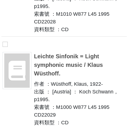
p1995.
索書號 ：M1010 W877 L45 1995
CD22028
資料類型 ：CD
Leichte Sinfonik = Light
symphonic music / Klaus
Wüsthoff.
作者 ：Wüsthoff, Klaus, 1922-
出版 ： [Austria] ： Koch Schwann，
p1995.
索書號 ：M1000 W877 L45 1995
CD22029
資料類型 ：CD