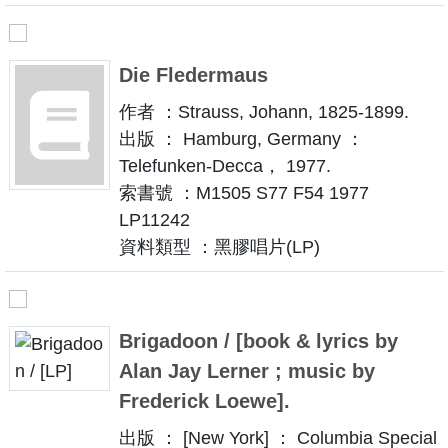
Die Fledermaus
作者 ：Strauss, Johann, 1825-1899.
出版 ： Hamburg, Germany ：
Telefunken-Decca， 1977.
索書號 ：M1505 S77 F54 1977
LP11242
資料類型 ：黑膠唱片(LP)
Brigadoon / [book & lyrics by
Alan Jay Lerner ; music by
Frederick Loewe].
出版 ： [New York] ： Columbia Special