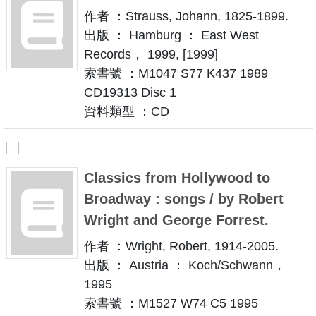
作者 ：Strauss, Johann, 1825-1899.
出版 ： Hamburg ： East West
Records， 1999, [1999]
索書號 ：M1047 S77 K437 1989
CD19313 Disc 1
資料類型 ：CD
Classics from Hollywood to
Broadway : songs / by Robert
Wright and George Forrest.
作者 ：Wright, Robert, 1914-2005.
出版 ： Austria ： Koch/Schwann，
1995
索書號 ：M1527 W74 C5 1995