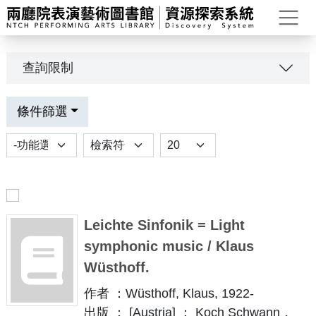
打
查詢限制
條件篩選
功能選項
排序
Results per page
Leichte Sinfonik = Light
symphonic music / Klaus
Wüsthoff.
作者 ：Wüsthoff, Klaus, 1922-
出版 ： [Austria] ： Koch Schwann，