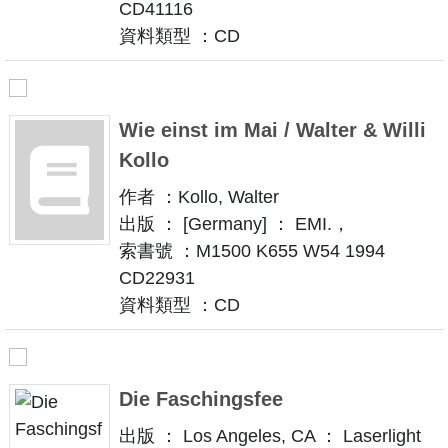
CD41116
資料類型 ：CD
Wie einst im Mai / Walter & Willi
Kollo
作者 ：Kollo, Walter
出版 ： [Germany] ： EMI.，
索書號 ：M1500 K655 W54 1994
CD22931
資料類型 ：CD
Die Faschingsfee
出版 ： Los Angeles, CA ： Laserlight