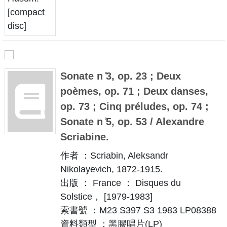
Sonate n ̊3, op. 23 ; Deux
poèmes, op. 71 ; Deux danses,
op. 73 ; Cinq préludes, op. 74 ;
Sonate n ̊5, op. 53 / Alexandre
Scriabine.
作者 ：Scriabin, Aleksandr
Nikolayevich, 1872-1915.
出版 ： France ： Disques du
Solstice， [1979-1983]
索書號 ：M23 S397 S3 1983 LP08388
資料類型 ：黑膠唱片(LP)