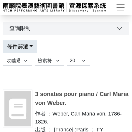
打
查詢限制
條件篩選
功能選項
排序
Results per page
3 sonates pour piano / Carl Maria
von Weber.
作者 ：Weber, Carl Maria von, 1786-
1826.
出版 ： [France] :Paris ： FY