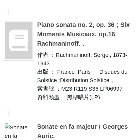
Piano sonata no. 2, op. 36 ; Six
Moments Musicaux, op.16
Rachmaninoff. .
作者 ：Rachmaninoff, Sergei, 1873-
1943.
出版 ： France :Paris ： Disques du
Solstice ;Distribution Solstice，
索書號 ：M23 R119 S36 LP06997
資料類型 ：黑膠唱片(LP)
Sonate en fa majeur / Georges
Auric.