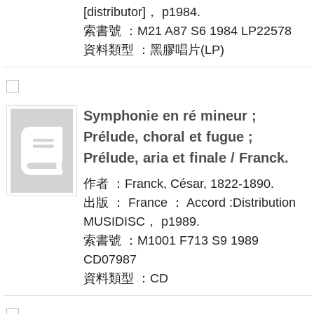
[distributor]， p1984.
索書號 ：M21 A87 S6 1984 LP22578
資料類型 ：黑膠唱片(LP)
Symphonie en ré mineur ;
Prélude, choral et fugue ;
Prélude, aria et finale / Franck.
作者 ：Franck, César, 1822-1890.
出版 ： France ： Accord :Distribution
MUSIDISC， p1989.
索書號 ：M1001 F713 S9 1989
CD07987
資料類型 ：CD