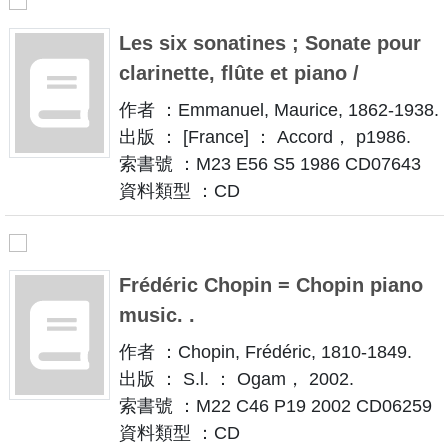
Les six sonatines ; Sonate pour
clarinette, flûte et piano /
作者 ：Emmanuel, Maurice, 1862-1938.
出版 ： [France] ： Accord， p1986.
索書號 ：M23 E56 S5 1986 CD07643
資料類型 ：CD
Frédéric Chopin = Chopin piano
music. .
作者 ：Chopin, Frédéric, 1810-1849.
出版 ： S.l. ： Ogam， 2002.
索書號 ：M22 C46 P19 2002 CD06259
資料類型 ：CD