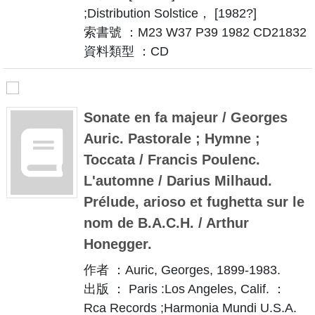
;Distribution Solstice， [1982?]
索書號 ：M23 W37 P39 1982 CD21832
資料類型 ：CD
Sonate en fa majeur / Georges
Auric. Pastorale ; Hymne ;
Toccata / Francis Poulenc.
L'automne / Darius Milhaud.
Prélude, arioso et fughetta sur le
nom de B.A.C.H. / Arthur
Honegger.
作者 ：Auric, Georges, 1899-1983.
出版 ： Paris :Los Angeles, Calif. ：
Rca Records ;Harmonia Mundi U.S.A.