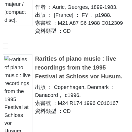
作者 ：Auric, Georges, 1899-1983.
出版 ： [France] ： FY， p1988.
索書號 ：M21 A87 S6 1988 C012309
資料類型 ：CD
Rarities of piano music : live
recordings from the 1995
Festival at Schloss vor Husum.
出版 ： Copenhagen, Denmark ：
Danacord， c1996.
索書號 ：M24 R174 1996 C010167
資料類型 ：CD