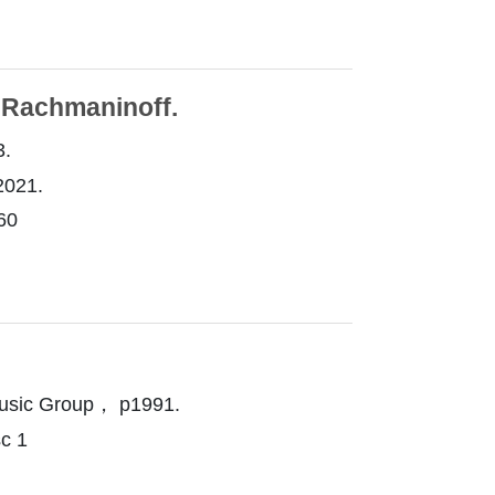
 Rachmaninoff.
3.
021.
60
usic Group， p1991.
c 1