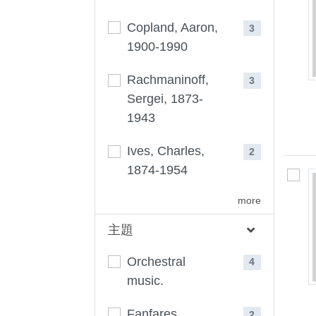
Copland, Aaron,
3
1900-1990
Rachmaninoff,
3
Sergei, 1873-
1943
Ives, Charles,
2
1874-1954
more
主題
Orchestral
4
music.
Fanfares.
2