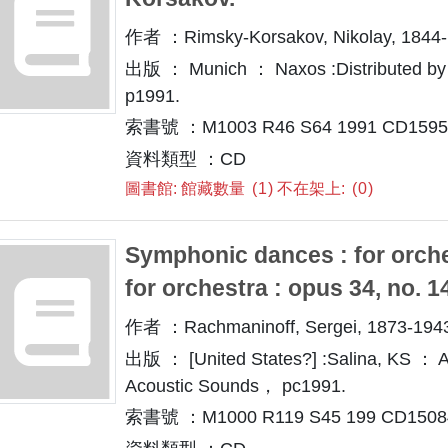
作者 ：Rimsky-Korsakov, Nikolay, 1844-
出版 ： Munich ： Naxos :Distributed by 
p1991.
索書號 ：M1003 R46 S64 1991 CD1595
資料類型 ：CD
圖書館: 館藏數量
1
不在架上:
0
Symphonic dances : for orches
for orchestra : opus 34, no. 
作者 ：Rachmaninoff, Sergei, 1873-194
出版 ： [United States?] :Salina, KS ： An
Acoustic Sounds， pc1991.
索書號 ：M1000 R119 S45 199 CD1508