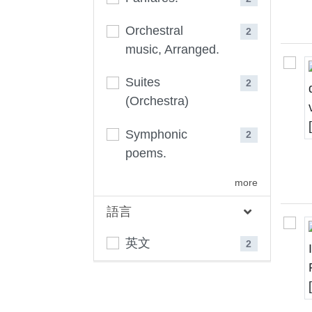
Orchestral
2
music, Arranged.
Suites
2
(Orchestra)
Symphonic
2
poems.
more
語言
英文
2