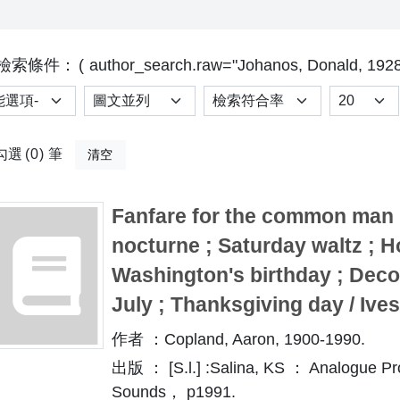
檢索條件：
author_search.raw="Johanos, Donald, 1928
選項
排序
Results p
勾選
0
筆
清空
Fanfare for the common man ;
nocturne ; Saturday waltz ; 
Washington's birthday ; Decor
July ; Thanksgiving day / Ives
作者 ：Copland, Aaron, 1900-1990.
出版 ： [S.l.] :Salina, KS ： Analogue Pro
Sounds， p1991.