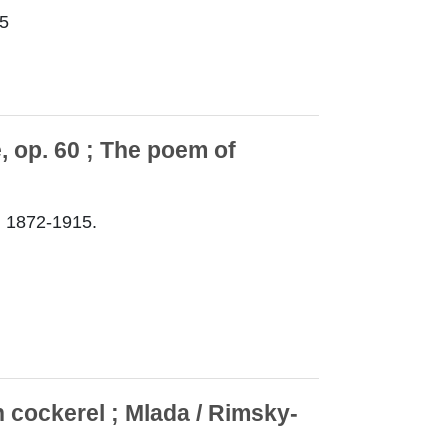
5
, op. 60 ; The poem of
, 1872-1915.
 cockerel ; Mlada / Rimsky-