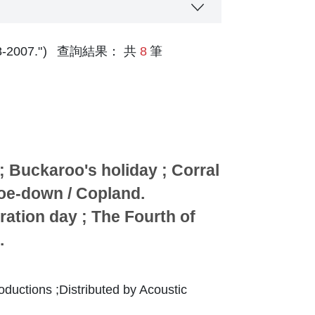
-2007."
查詢結果： 共
8
筆
er page
 Buckaroo's holiday ; Corral
Hoe-down / Copland.
ation day ; The Fourth of
.
ductions ;Distributed by Acoustic