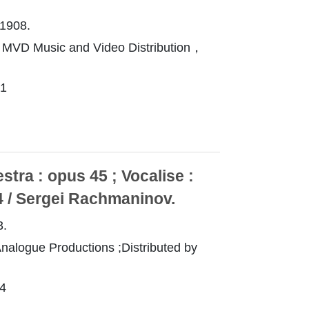
1908.
MVD Music and Video Distribution，
1
tra : opus 45 ; Vocalise :
14 / Sergei Rachmaninov.
3.
alogue Productions ;Distributed by
4