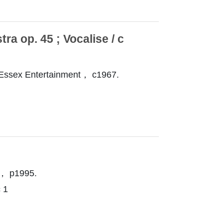
a op. 45 ; Vocalise / c
,Essex Entertainment， c1967.
， p1995.
 1