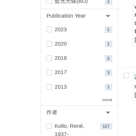
藍光光碟(BD)
1
Publication Year
2023
1
2020
1
2018
2
2017
3
2013
1
more
作者
Kollo, René,
117
1937-