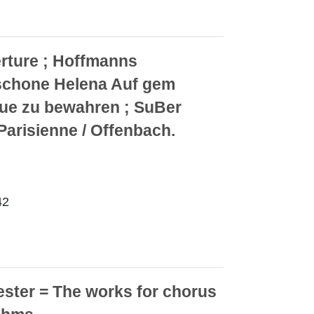
rture ; Hoffmanns
 schone Helena Auf gem
eue zu bewahren ; SuBer
Parisienne / Offenbach.
42
ster = The works for chorus