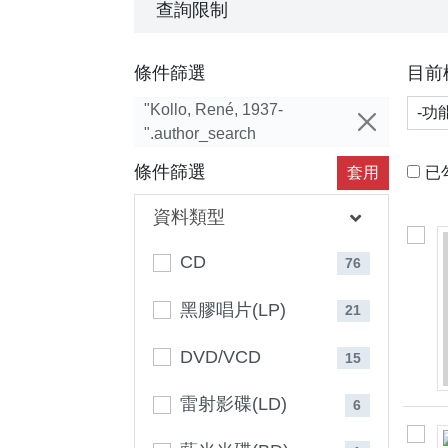
查詢限制
條件篩選
目前
功能
"Kollo, René, 1937-
".author_search
條件篩選
套用
已
資料類型
CD
76
黑膠唱片(LP)
21
DVD/VCD
15
雷射影碟(LD)
6