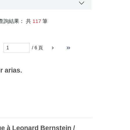
查詢結果： 共
117
筆
er page
下一頁
末頁
末頁
/
6
頁
 arias.
e à Leonard Bernstein /