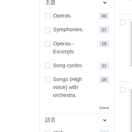
主題
Operas.
46
Symphonies.
27
Operas--
18
Excerpts.
Song cycles.
11
Songs (High
10
voice) with
orchestra.
more
語言