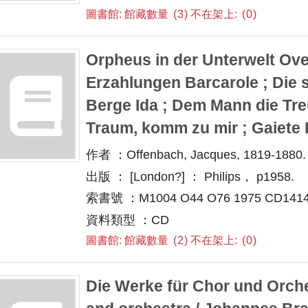
圖書館: 館藏數量
3
不在架上:
0
Orpheus in der Unterwelt Ove
Erzahlungen Barcarole ; Die
Berge Ida ; Dem Mann die Tr
Traum, komm zu mir ; Gaiete 
作者 ：Offenbach, Jacques, 1819-1880.
出版 ： [London?] ： Philips， p1958.
索書號 ：M1004 O44 O76 1975 CD141
資料類型 ：CD
圖書館: 館藏數量
2
不在架上:
0
Die Werke für Chor und Orche