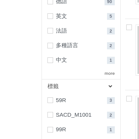
德語
90
英文
5
法語
2
多種語言
2
中文
1
more
標籤
59R
3
SACD_M1001
2
99R
1