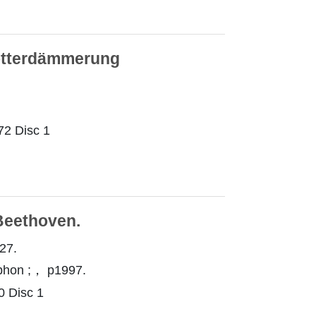
Götterdämmerung
 Disc 1
 Beethoven.
27.
hon ;， p1997.
 Disc 1