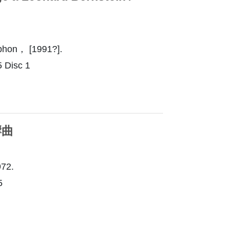
hon， [1991?].
Disc 1
響曲
72.
5