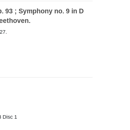
. 93 ; Symphony no. 9 in D
Beethoven.
27.
Disc 1