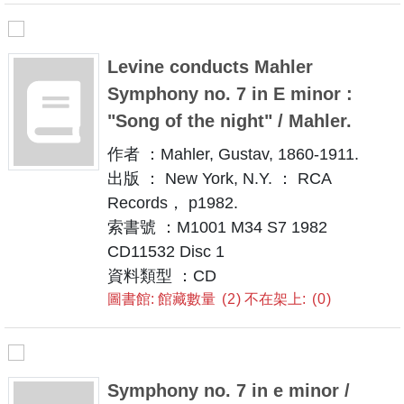
Levine conducts Mahler
Symphony no. 7 in E minor :
"Song of the night" / Mahler.
作者 ：Mahler, Gustav, 1860-1911.
出版 ： New York, N.Y. ： RCA
Records， p1982.
索書號 ：M1001 M34 S7 1982
CD11532 Disc 1
資料類型 ：CD
圖書館: 館藏數量
2
不在架上:
0
Symphony no. 7 in e minor /