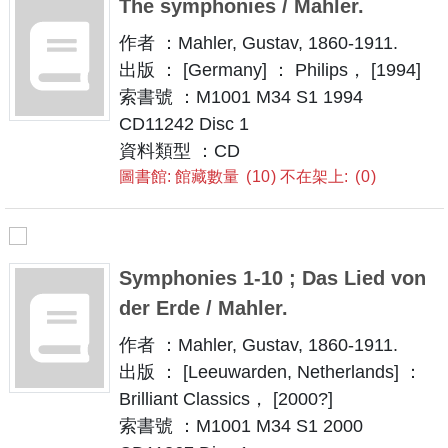
The symphonies / Mahler.
作者 ：Mahler, Gustav, 1860-1911.
出版 ： [Germany] ： Philips， [1994]
索書號 ：M1001 M34 S1 1994
CD11242 Disc 1
資料類型 ：CD
圖書館: 館藏數量
10
不在架上:
0
Symphonies 1-10 ; Das Lied von
der Erde / Mahler.
作者 ：Mahler, Gustav, 1860-1911.
出版 ： [Leeuwarden, Netherlands] ：
Brilliant Classics， [2000?]
索書號 ：M1001 M34 S1 2000