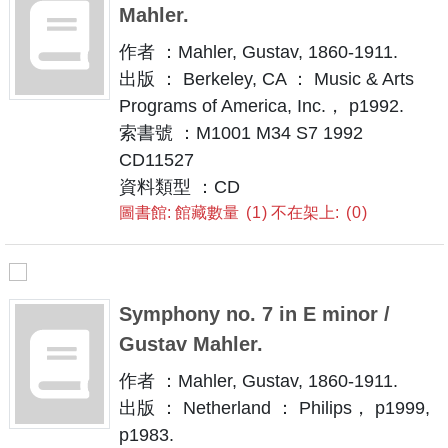
Mahler.
作者 ：Mahler, Gustav, 1860-1911.
出版 ： Berkeley, CA ： Music & Arts
Programs of America, Inc.， p1992.
索書號 ：M1001 M34 S7 1992
CD11527
資料類型 ：CD
圖書館: 館藏數量
1
不在架上:
0
Symphony no. 7 in E minor /
Gustav Mahler.
作者 ：Mahler, Gustav, 1860-1911.
出版 ： Netherland ： Philips， p1999,
p1983.