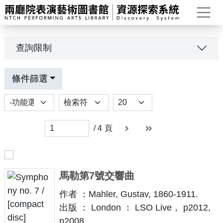
打
查詢限制
條件篩選
功能選項
排序
Results per page
下一頁
末頁
末頁
/
4
頁
馬勒第7號交響曲
作者 ：Mahler, Gustav, 1860-1911.
出版 ： London ： LSO Live， p2012,
p2008.