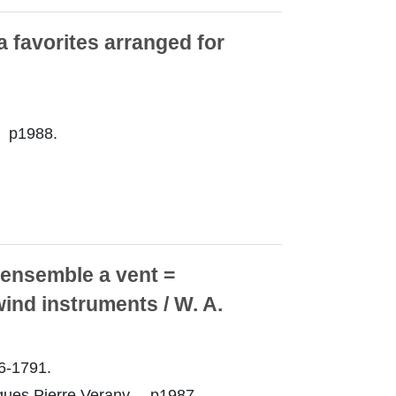
a favorites arranged for
 p1988.
 ensemble a vent =
wind instruments / W. A.
6-1791.
ues Pierre Verany， p1987.