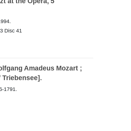
at the Opera, 5
994.
 Disc 41
Wolfgang Amadeus Mozart ;
 Triebensee].
6-1791.