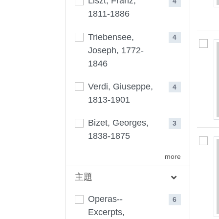
Liszt, Franz,
4
1811-1886
Triebensee,
4
Joseph, 1772-
1846
Verdi, Giuseppe,
4
1813-1901
Bizet, Georges,
3
1838-1875
more
主題
Operas--
6
Excerpts,