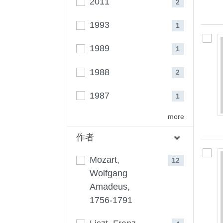
2011
2
1993
1
1989
1
1988
2
1987
1
more
作者
Mozart,
12
Wolfgang
Amadeus,
1756-1791