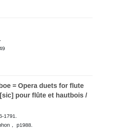
.
49
oe = Opera duets for flute
ic] pour flûte et hautbois /
6-1791.
hon， p1988.