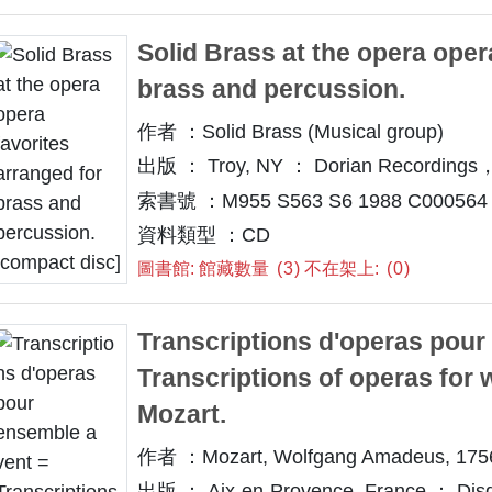
Solid Brass at the opera oper
brass and percussion.
作者 ：Solid Brass (Musical group)
出版 ： Troy, NY ： Dorian Recordings，
索書號 ：M955 S563 S6 1988 C000564
資料類型 ：CD
圖書館: 館藏數量
3
不在架上:
0
Transcriptions d'operas pour
Transcriptions of operas for 
Mozart.
作者 ：Mozart, Wolfgang Amadeus, 175
出版 ： Aix-en-Provence, France ： Disq