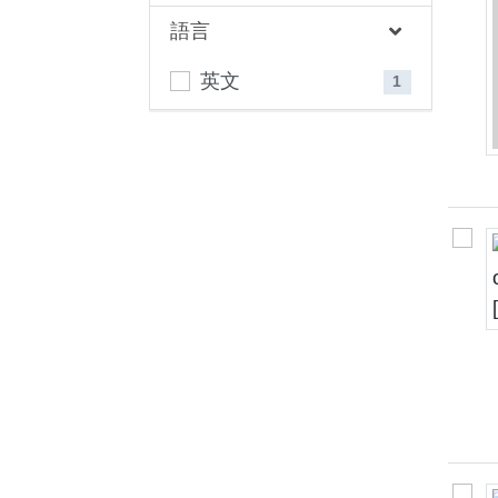
語言
英文
1