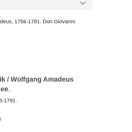
deus, 1756-1791. Don Giovanni.
er page
ik / Wolfgang Amadeus
see.
6-1791.
8