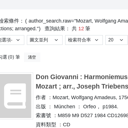
檢索條件：
author_search.raw="Mozart, Wolfgang Ama
tions; arranged."
查詢結果： 共
12
筆
選項
排序
Results p
勾選
0
筆
清空
Don Giovanni : Harmoniemus
Mozart ; arr., Joseph Trieben
作者 ：Mozart, Wolfgang Amadeus, 175
出版 ： München ： Orfeo， p1984.
索書號 ：M859 M9 D527 1984 CD1269
資料類型 ：CD