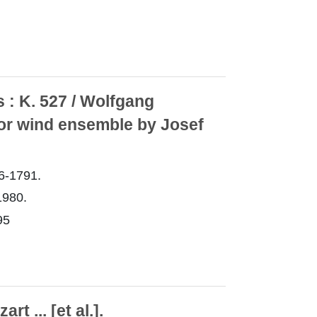
s : K. 527 / Wolfgang
or wind ensemble by Josef
6-1791.
980.
95
rt ... [et al.].