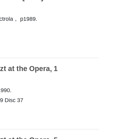
trola， p1989.
at the Opera, 1
990.
 Disc 37