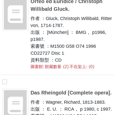
Orfeo ed Euridice / Christoph
Willibald Gluck.
作者 ：Gluck, Christoph Willibald, Ritter
von, 1714-1787.
出版 ： [München] ： BMG， p1996,
p1987.
索書號 ：M1500 G58 O74 1996
CD22727 Disc 1
資料類型 ：CD
圖書館: 館藏數量
2
不在架上:
0
Das Rheingold [Complete opera].
作者 ：Wagner, Richard, 1813-1883.
出版 ： E. U. ： RCA， p 1980, c 1997.