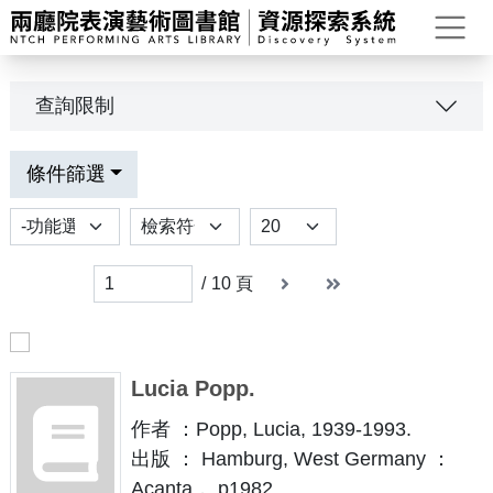
打
查詢限制
條件篩選
功能選項
排序
Results per page
下一頁
末頁
末頁
/
10
頁
Lucia Popp.
作者 ：Popp, Lucia, 1939-1993.
出版 ： Hamburg, West Germany ：
Acanta， p1982.