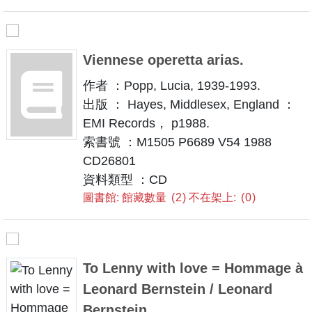
Viennese operetta arias.
作者 ：Popp, Lucia, 1939-1993.
出版 ： Hayes, Middlesex, England ：
EMI Records， p1988.
索書號 ：M1505 P6689 V54 1988
CD26801
資料類型 ：CD
圖書館: 館藏數量
2
不在架上:
0
To Lenny with love = Hommage à
Leonard Bernstein / Leonard
Bernstein.