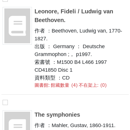
Leonore, Fideli / Ludwig van
Beethoven.
作者 ：Beethoven, Ludwig van, 1770-
1827.
出版 ： Germany ： Deutsche
Grammophon ;， p1997.
索書號 ：M1500 B4 L466 1997
CD41850 Disc 1
資料類型 ：CD
圖書館: 館藏數量
4
不在架上:
0
The symphonies
作者 ：Mahler, Gustav, 1860-1911.