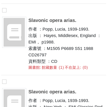
Slavonic opera arias.
作者 ：Popp, Lucia, 1939-1993.
出版 ： Hayes, Middlesex, England ：
EMI， p1988.
索書號 ：M1505 P6689 S51 1988
CD26797
資料類型 ：CD
圖書館: 館藏數量
1
不在架上:
0
Slavonic opera arias.
作者 ：Popp, Lucia, 1939-1993.
出版 ： New York ： EMI Classics Red